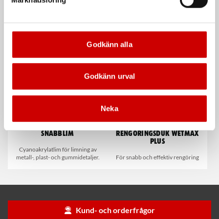
Våtservett för glasögon
Stålborste
Dispenserbox med 100 st.
Smalt utförande
Godkänn alla
Kampanj
Kampanj
Godkänn urval
Neka
Snabblim
Rengöringsduk Wetmax
Plus
Cyanoakrylatlim för limning av
metall-, plast- och gummidetaljer.
För snabb och effektiv rengöring
Kund- och orderfrågor