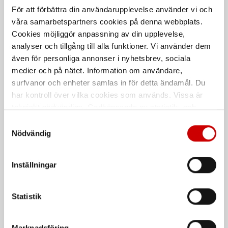
För att förbättra din användarupplevelse använder vi och
våra samarbetspartners cookies på denna webbplats.
Cookies möjliggör anpassning av din upplevelse,
analyser och tillgång till alla funktioner. Vi använder dem
även för personliga annonser i nyhetsbrev, sociala
medier och på nätet. Information om användare,
Smörjspray, HHS 100
Svarta nitrilhandskar
surfvanor och enheter samlas in för detta ändamål. Du
Högkvalitativt torrsmörjmedel med
Nitrilhandskar för engångsbruk
har kontroll över vilka cookies som används. Vissa är
PTFE
tekniskt nödvändiga. Godkännande av statistik- och
marknadsföringscookies kan innebära dataöverföring till
Samtyckesval
De som köpte, köpte även
länder utanför EU med olika dataskyddsnormer. Genom
Nödvändig
att godkänna samtycker du till sådana överföringar. Läs
Kampanj
vår Integritetspolicy för mer information.
Inställningar
Statistik
Marknadsföring