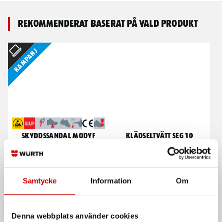
Rekommenderat baserat på vald produkt
Kampanj
Skyddssandal MODYF
Klädseltvätt SEG 10
Stretch S1PS
Compact
Mycket luftig, slitstark, låg vikt. Bra
Våt- och torrdammsugare
val vid knästående arbete.
Samtycke
Information
Om
EN ISO 20345
Denna webbplats använder cookies