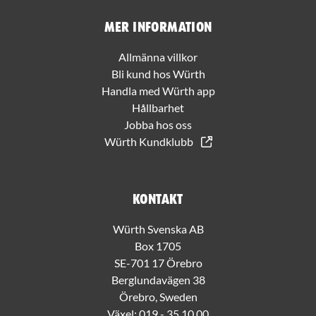
Mer information
Allmänna villkor
Bli kund hos Würth
Handla med Würth app
Hållbarhet
Jobba hos oss
Würth Kundklubb
Kontakt
Würth Svenska AB
Box 1705
SE-701 17 Örebro
Berglundavägen 38
Örebro, Sweden
Växel:
019 - 35 10 00