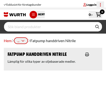
Exklusivt för företagskunder
Logga in
0
0
:-
MENY
Hem
...
Fatpump handdriven Nitrile
Fatpump handdriven Nitrile
Lämplig för olika typer av oljebaserade medier.