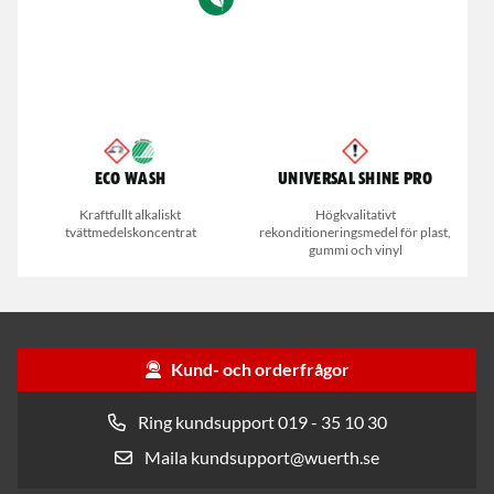
Eco Wash
Universal Shine Pro
Kraftfullt alkaliskt
Högkvalitativt
tvättmedelskoncentrat
rekonditioneringsmedel för plast,
gummi och vinyl
Kund- och orderfrågor
Ring kundsupport 019 - 35 10 30
Maila kundsupport@wuerth.se