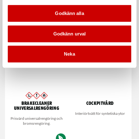
Lämplig för syrabaserade
rengöringsmedel, glykol &
Godkänn alla
spolarvätska.
De som köpte, köpte även
Godkänn urval
Neka
Brakecleaner
Cockpitvård
universalrengöring
Interiörtvätt för syntetiska ytor
Prisvärd universalrengöring och
bromsrengöring.