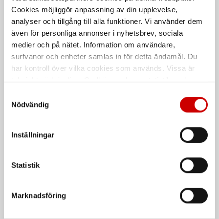
Cookies möjliggör anpassning av din upplevelse,
analyser och tillgång till alla funktioner. Vi använder dem
även för personliga annonser i nyhetsbrev, sociala
medier och på nätet. Information om användare,
surfvanor och enheter samlas in för detta ändamål. Du
har kontroll över vilka cookies som används. Vissa är
tekniskt nödvändiga. Godkännande av statistik- och
Svarta nitrilhandskar
Plastkannor
marknadsföringscookies kan innebära dataöverföring till
Samtyckesval
Nitrilhandskar för engångsbruk
Med mätskala
länder utanför EU med olika dataskyddsnormer. Genom
Nödvändig
att godkänna samtycker du till sådana överföringar. Läs
vår Integritetspolicy för mer information.
Inställningar
Statistik
Marknadsföring
Oljeuppsamlare 90l
Fatpump handdriven
Viton