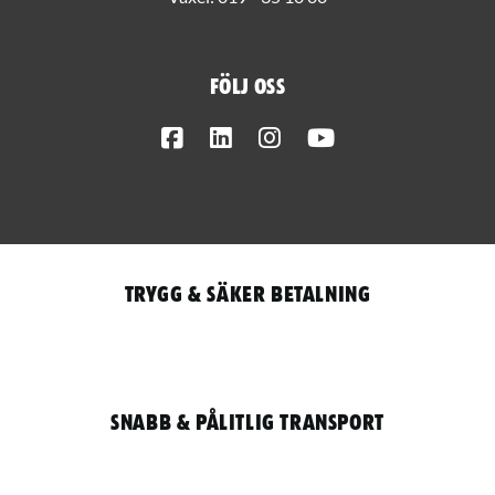
Följ oss
Facebook
LinkedIn
Instagram
Youtube
Trygg & säker betalning
Snabb & pålitlig transport
Qantity
LOGGA IN / REGISTRERA FÖR ATT HANDLA