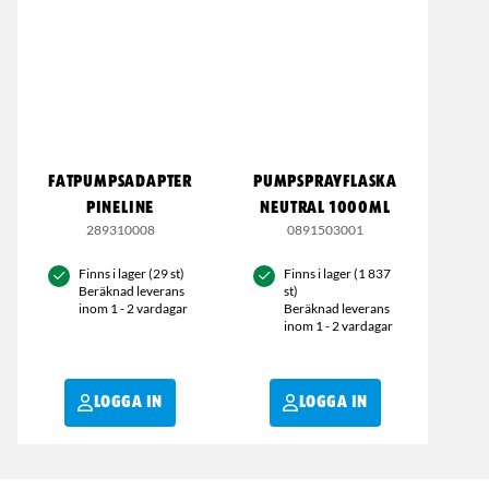
FATPUMPSADAPTER
PUMPSPRAYFLASKA
PINELINE
NEUTRAL 1000ML
289310008
0891503001
Finns i lager (29 st)
Finns i lager (1 837
Beräknad leverans
st)
inom 1 - 2 vardagar
Beräknad leverans
inom 1 - 2 vardagar
LOGGA IN
LOGGA IN