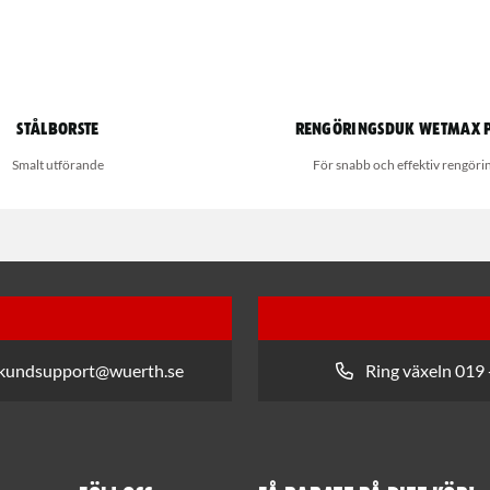
Stålborste
Rengöringsduk Wetmax 
Smalt utförande
För snabb och effektiv rengöri
 kundsupport@wuerth.se
Ring växeln 019 