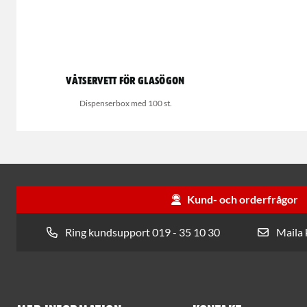
Våtservett för glasögon
Dispenserbox med 100 st.
Kund- och orderfrågor
Ring kundsupport 019 - 35 10 30
Maila