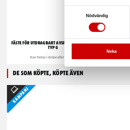
Samtyckesval
Nödvändig
Fäste för utdragbart avspärrningsband
Väggavspärr
Typ G
Neka
Kan fästas i stolpe eller på vägg
De som köpte, köpte även
Kampanj