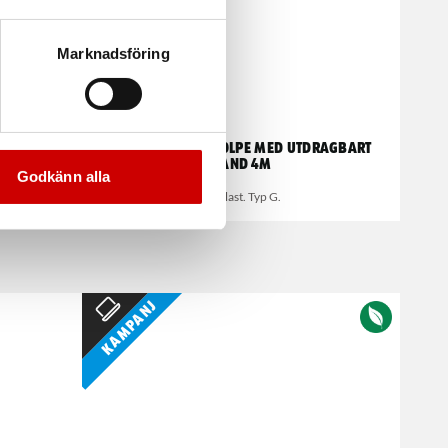
Marknadsföring
bart band
Avspärrningsstolpe med utdragbart
band 4M
Godkänn alla
Av plast. Typ G.
Kampanj