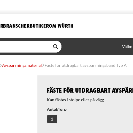
ER
BRANSCHER
BUTIKER
OM WÜRTH
Välko
Avspärrningsmaterial
Fäste för utdragbart avspärrningsband Typ A
Fäste för utdragbart avspär
Kan fästas i stolpe eller på vägg
Antal/förp
1