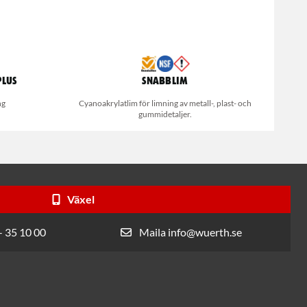
Plus
Snabblim
ng
Cyanoakrylatlim för limning av metall-, plast- och
gummidetaljer.
Växel
- 35 10 00
Maila info@wuerth.se