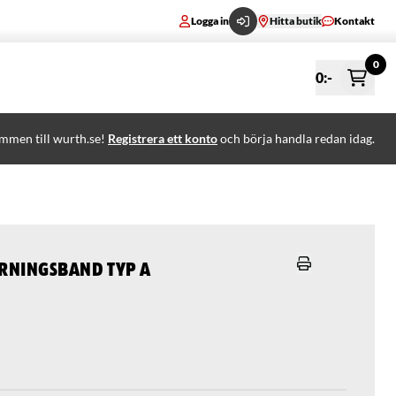
Logga in
Hitta butik
Kontakt
0
0
:-
mmen till wurth.se!
Registrera ett konto
och börja handla redan idag.
rningsband Typ A