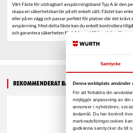
Vårt Fäste för utdragbart avspärrningsband Typ A är den per
skapa en säkerhetsbarriär på ett enkelt sätt. Fästet kan enk
eller på en vägg och passar perfekt för platser där det krävs en
avspärrning. Med detta fäste kan du enkelt kontrollera tillg
och garantera säkerheten för både anställda och besökare.
Samtycke
Rekommenderat baserat på vald produkt
Denna webbplats använder 
För att förbättra din använd
möjliggör anpassning av din u
annonser i nyhetsbrev, socia
ändamål. Du har kontroll öve
marknadsföringscookies kan i
godkänna samtycker du till så