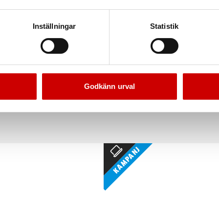
Inställningar
Statistik
ning med utdragbart band
Väggavspärrning med utdrag
3M
8M
Godkänn urval
50 mm. Typ A
50 mm
Kampanj