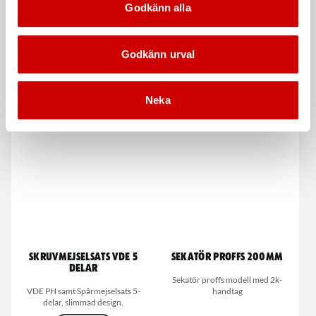
Godkänn alla
Godkänn urval
Plåtsax upp till 1,5 mm
Kabelsax skålad
Neka
Plåtsax - upp till 1,5 mm
Med skålade skär.
Skruvmejselsats VDE 5
Sekatör Proffs 200mm
delar
Sekatör proffs modell med 2k-
VDE PH samt Spårmejselsats 5-
handtag
delar, slimmad design.