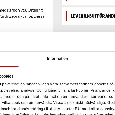
 med karbon yta. Ordning
ürth Zebra kvalité. Dessa
Leveransutförand
mobil arbetsstation, klarar
Information
cookies
arupplevelse använder vi och våra samarbetspartners cookies p
pplevelse, analyser och tillgång till alla funktioner. Vi använder
la medier och på nätet. Information om användare, surfvanor och
r vilka cookies som används. Vissa är tekniskt nödvändiga. God
nnebära dataöverföring till länder utanför EU med olika datas
dana överföringar. Läs vår Integritetspolicy för mer information.