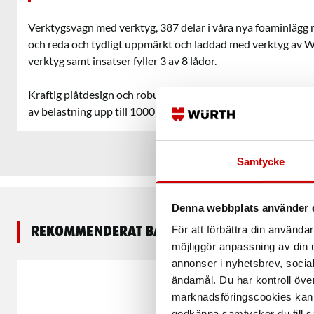
Verktygsvagn med verktyg, 387 delar i våra nya foaminlägg
och reda och tydligt uppmärkt och laddad med verktyg av W
verktyg samt insatser fyller 3 av 8 lådor.
Kraftig plåtdesign och robust träskiva som fungerar som en 
av belastning upp till 1000 kg.
Samtycke
Denna webbplats använder 
För att förbättra din använd
Rekommenderat baserat på vald produkt
möjliggör anpassning av din u
annonser i nyhetsbrev, socia
ändamål. Du har kontroll öve
marknadsföringscookies kan i
godkänna samtycker du till så