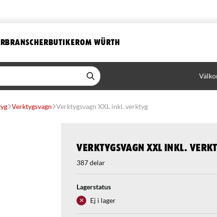
ER
BRANSCHER
BUTIKER
OM WÜRTH
Välko
tyg
Verktygsvagn
Verktygsvagn XXL inkl. verktyg
Verktygsvagn XXL inkl. verk
387 delar
Lagerstatus
Ej i lager