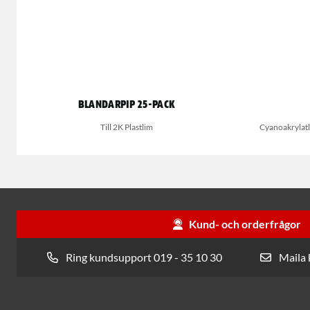
Blandarpip 25-pack
Till 2K Plastlim
Cyanoakrylatli
Kund- och orderfrågor
Ring kundsupport 019 - 35 10 30
Maila