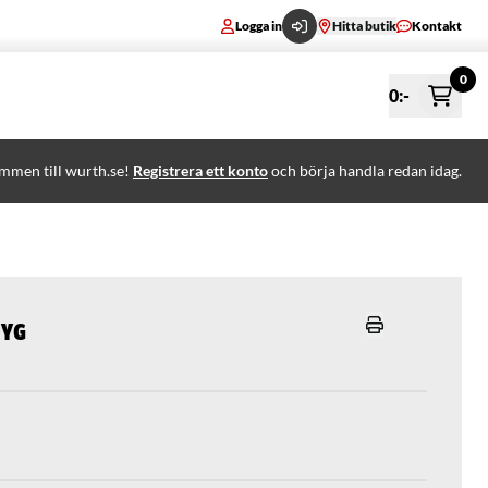
Logga in
Hitta butik
Kontakt
0
0
:-
mmen till wurth.se!
Registrera ett konto
och börja handla redan idag.
tyg