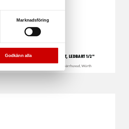
Marknadsföring
Godkänn alla
ack
Spärrskaft, ledbart 1/2"
72 tandat spärrhuvud, Würth