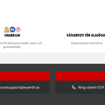
Snabblim
Våtservett för glasög
m för limning av metall-, plast- och
Dispenserbox med 100 st.
gummidetaljer.
 kundsupport@wuerth.se
Ring växeln 019 