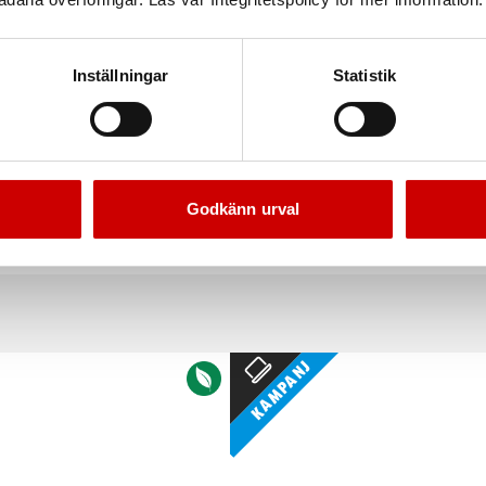
Inställningar
Statistik
Godkänn urval
ktygsvagn Basic 8.4
Tigersågblad metall 5-p
7 lådor. RAL9017
Metall
Kampanj