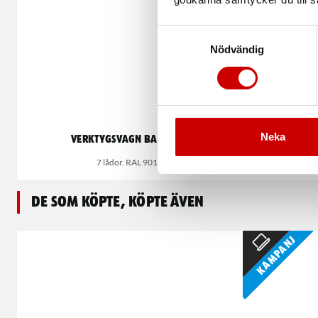
Samtyckesval
Nödvändig
Neka
Verktygsvagn Basic 8.8
Ver
7 lådor. RAL 9017
De som köpte, köpte även
Kampanj