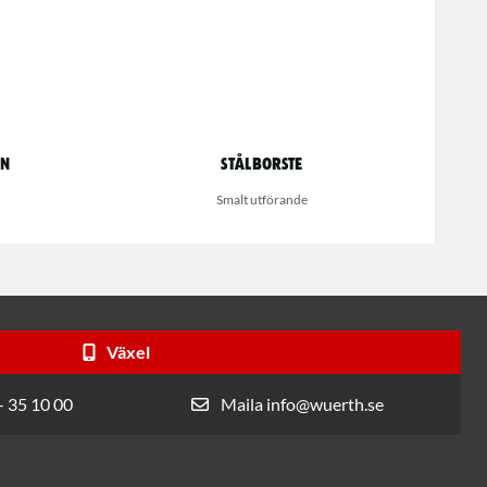
on
Stålborste
Smalt utförande
Växel
- 35 10 00
Maila info@wuerth.se