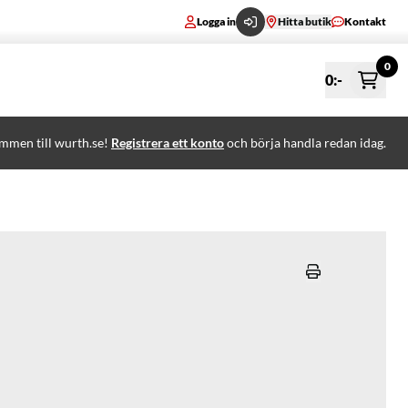
Logga in
Hitta butik
Kontakt
0
0
:-
mmen till wurth.se!
Registrera ett konto
och börja handla redan idag.