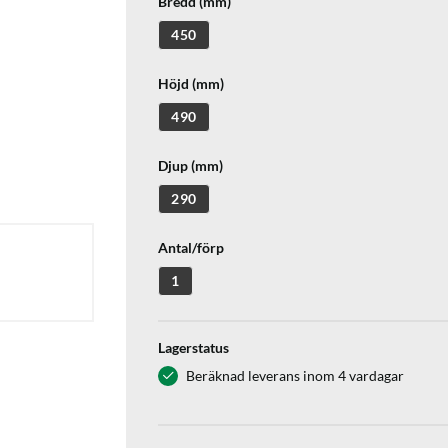
Bredd (mm)
450
Höjd (mm)
490
Djup (mm)
290
Antal/förp
1
Lagerstatus
Beräknad leverans inom 4 vardagar