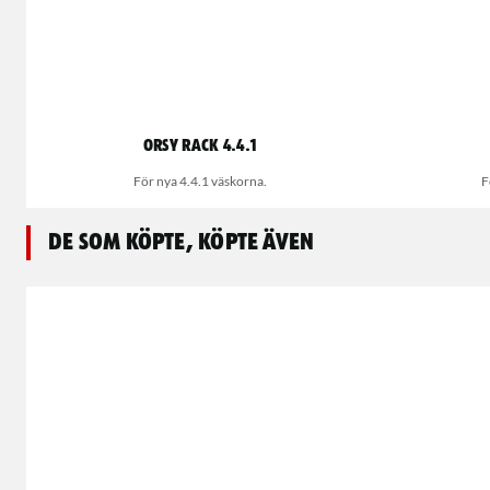
ORSY rack 4.4.1
För nya 4.4.1 väskorna.
F
De som köpte, köpte även