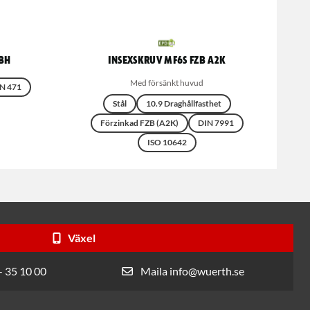
OBH
Insexskruv MF6S FZB A2K
Med försänkt huvud
N 471
Stål
10.9 Draghållfasthet
Förzinkad FZB (A2K)
DIN 7991
ISO 10642
Växel
- 35 10 00
Maila info@wuerth.se