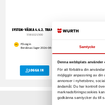
SYSTEM-VÄSKA 4.4.2. TRANSP.
SYSTEM-VÄSKA 4.4.2.
5581021500
5581021000
På väg in
Samtycke
Finns i lager (4 st)
Beräknas i lager 2026-08-13
Beräknad leverans inom
vardagar
Denna webbplats använder 
För att förbättra din använd
LOGGA IN
LOGGA IN
möjliggör anpassning av din u
annonser i nyhetsbrev, socia
ändamål. Du har kontroll öve
marknadsföringscookies kan i
godkänna samtycker du till så