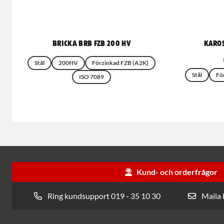
Bricka BRB FZB 200 HV
Karos
Stål
200HV
Förzinkad FZB (A2K)
Stål
Fö
ISO 7089
Kund- och orderfrågor
Ring kundsupport 019 - 35 10 30
Maila