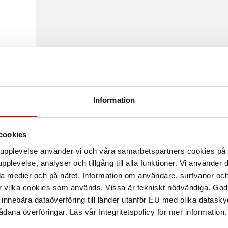
 SVART
Information
 1 - 2
cookies
arupplevelse använder vi och våra samarbetspartners cookies p
pplevelse, analyser och tillgång till alla funktioner. Vi använder
la medier och på nätet. Information om användare, surfvanor och
r vilka cookies som används. Vissa är tekniskt nödvändiga. God
nnebära dataöverföring till länder utanför EU med olika datas
dana överföringar. Läs vår Integritetspolicy för mer information.