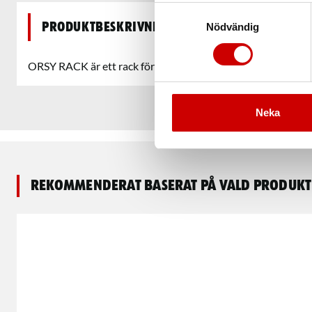
Samtyckesval
Produktbeskrivning
Nödvändig
ORSY RACK är ett rack för att organisera dina 4.4.2 väskor.
Neka
Rekommenderat baserat på vald produkt