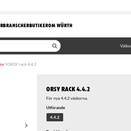
ER
BRANSCHER
BUTIKER
OM WÜRTH
Välko
dor
ORSY rack 4.4.2
ORSY rack 4.4.2
För nya 4.4.2 väskorna.
Utförande
4.4.2