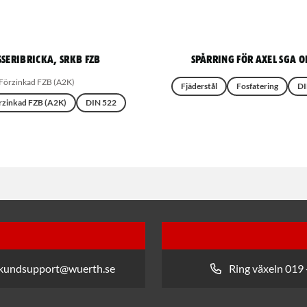
seribricka, SRKB FZB
Spårring för axel SGA 
Förzinkad FZB (A2K)
Fjäderstål
Fosfatering
DI
rzinkad FZB (A2K)
DIN 522
 kundsupport@wuerth.se
Ring växeln 019 