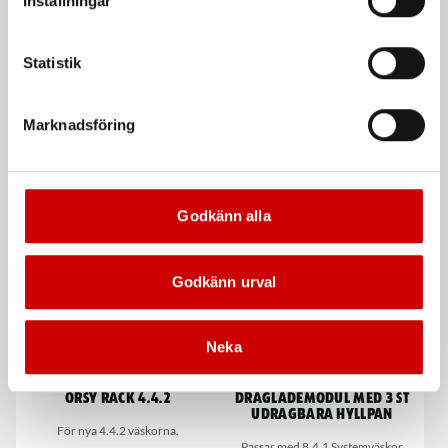
Inställningar
Statistik
Marknadsföring
ORSY rack 8.4.1
ORSY rack 4.4.1
För nya 8.4.1 väskorna.
För nya 4.4.1 väskorna.
Godkänn alla
Godkänn urval
Neka
ORSY rack 4.4.2
Draglådemodul med 3 st
udragbara hyllpan
För nya 4.4.2 väskorna.
Passar med 8.4.1 Systemväskor