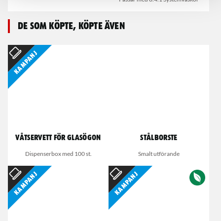
De som köpte, köpte även
Kampanj
Våtservett för glasögon
Stålborste
Dispenserbox med 100 st.
Smalt utförande
Kampanj
Kampanj