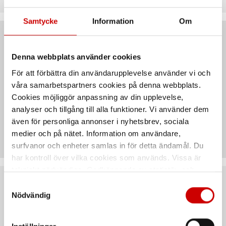
Samtycke
Information
Om
Produktbeskrivning
Denna webbplats använder cookies
För att förbättra din användarupplevelse använder vi och
ORSY RACK är ett rack för att organisera dina 8.4.2
våra samarbetspartners cookies på denna webbplats.
väskor.
Cookies möjliggör anpassning av din upplevelse,
analyser och tillgång till alla funktioner. Vi använder dem
även för personliga annonser i nyhetsbrev, sociala
Teknisk data
medier och på nätet. Information om användare,
surfvanor och enheter samlas in för detta ändamål. Du
har kontroll över vilka cookies som används. Vissa är
tekniskt nödvändiga. Godkännande av statistik- och
marknadsföringscookies kan innebära dataöverföring till
Samtyckesval
Rekommenderat baserat på vald produkt
länder utanför EU med olika dataskyddsnormer. Genom
Nödvändig
att godkänna samtycker du till sådana överföringar. Läs
vår Integritetspolicy för mer information.