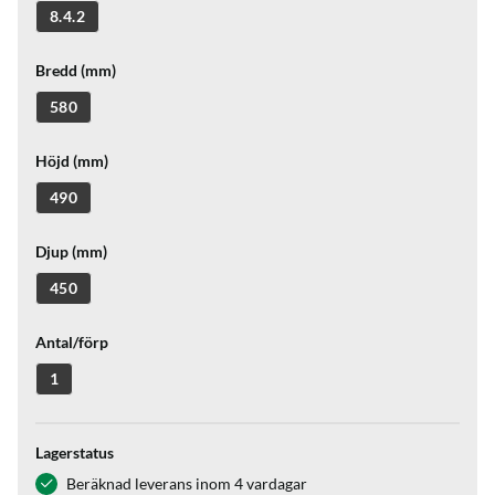
8.4.2
Bredd (mm)
580
Höjd (mm)
490
Djup (mm)
450
Antal/förp
1
Lagerstatus
Beräknad leverans inom 4 vardagar