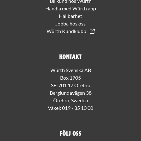
Bli kund hos Würth
Handla med Würth app
Hållbarhet
Jobba hos oss
Würth Kundklubb
Kontakt
Würth Svenska AB
Box 1705
SE-701 17 Örebro
Berglundavägen 38
Örebro, Sweden
Växel:
019 - 35 10 00
Följ oss