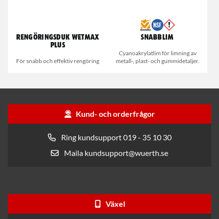
Rengöringsduk Wetmax
Snabblim
Plus
Cyanoakrylatlim för limning av
För snabb och effektiv rengöring
metall-, plast- och gummidetaljer.
Kund- och orderfrågor
Ring kundsupport 019 - 35 10 30
Maila kundsupport@wuerth.se
Växel