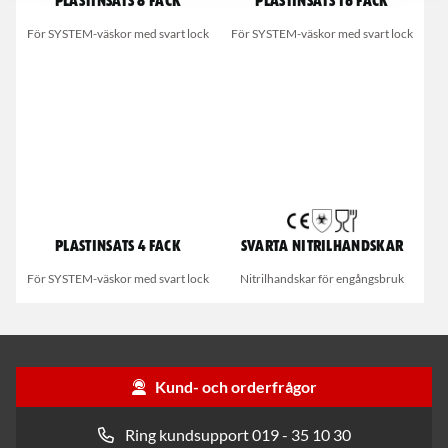
Plastinsats 8 fack
Plastinsats 16 fack
För SYSTEM-väskor med svart lock
För SYSTEM-väskor med svart lock
Plastinsats 4 fack
Svarta nitrilhandskar
För SYSTEM-väskor med svart lock
Nitrilhandskar för engångsbruk
Kund- och orderfrågor
Ring kundsupport 019 - 35 10 30