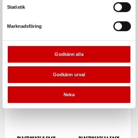
Statistik
Marknadsföring
Clipssortiment Audi/VW
Plastinsats 4 fack
500 delar. Levereras i plastinsats.
För SYSTEM-väskor med svart lock
Godkänn alla
De som köpte, köpte även
Godkänn urval
Neka