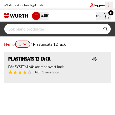
Exklusivt för företagskunder
Logga in
0
0
:-
MENY
Hem
...
Plastinsats 12 fack
Plastinsats 12 fack
För SYSTEM-väskor med svart lock
4.0
1 recension