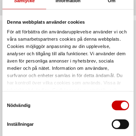
Samtycke
Information
Om
Denna webbplats använder cookies
För att förbättra din användarupplevelse använder vi och
Rekommenderat baserat på vald produkt
våra samarbetspartners cookies på denna webbplats.
Cookies möjliggör anpassning av din upplevelse,
analyser och tillgång till alla funktioner. Vi använder dem
även för personliga annonser i nyhetsbrev, sociala
medier och på nätet. Information om användare,
surfvanor och enheter samlas in för detta ändamål. Du
har kontroll över vilka cookies som används. Vissa är
tekniskt nödvändiga. Godkännande av statistik- och
marknadsföringscookies kan innebära dataöverföring till
Samtyckesval
Plastinsats 16 fack
Plastinsats 8 fack
länder utanför EU med olika dataskyddsnormer. Genom
Nödvändig
att godkänna samtycker du till sådana överföringar. Läs
För SYSTEM-väskor med svart lock
För SYSTEM-väskor med svart lock
vår Integritetspolicy för mer information.
Inställningar