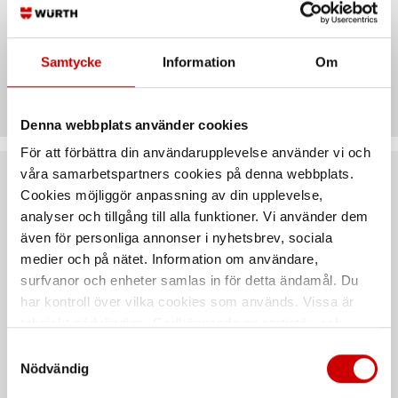
storlek.
Samtycke
Information
Om
Teknisk data
Denna webbplats använder cookies
För att förbättra din användarupplevelse använder vi och
våra samarbetspartners cookies på denna webbplats.
Rekommenderat baserat på vald produkt
Cookies möjliggör anpassning av din upplevelse,
analyser och tillgång till alla funktioner. Vi använder dem
även för personliga annonser i nyhetsbrev, sociala
medier och på nätet. Information om användare,
surfvanor och enheter samlas in för detta ändamål. Du
har kontroll över vilka cookies som används. Vissa är
tekniskt nödvändiga. Godkännande av statistik- och
marknadsföringscookies kan innebära dataöverföring till
Samtyckesval
länder utanför EU med olika dataskyddsnormer. Genom
Nödvändig
att godkänna samtycker du till sådana överföringar. Läs
Plastlåda röd 2.4.1.
Avdelare för 2.2.2. + 2.4.2.