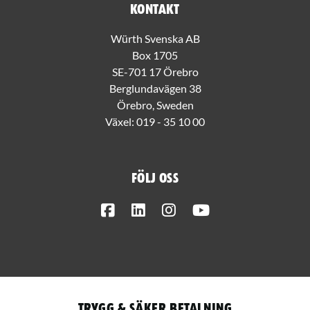
Kontakt
Würth Svenska AB
Box 1705
SE-701 17 Örebro
Berglundavägen 38
Örebro, Sweden
Växel:
019 - 35 10 00
Följ oss
Facebook
LinkedIn
Instagram
Youtube
Trygg & säker betalning