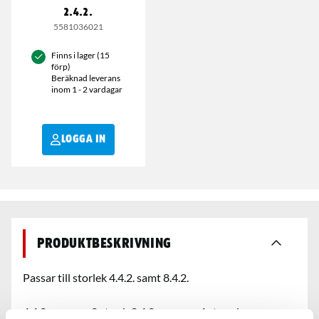
2.4.2.
5581036021
Finns i lager (15
förp)
Beräknad leverans
inom 1 - 2 vardagar
LOGGA IN
Produktbeskrivning
Passar till storlek 4.4.2. samt 8.4.2.
4.4.2. rymmer 2 st och 8.4.2. rymmer 4 st av denna