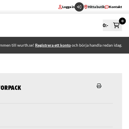
Logga in
Hitta butik
Kontakt
0
0
:-
mmen till wurth.se!
Registrera ett konto
och börja handla redan idag.
torpack