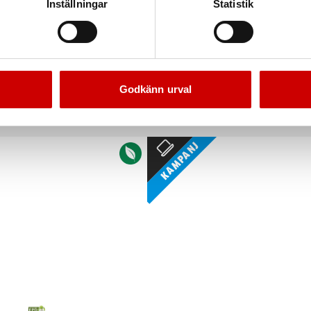
Inställningar
Statistik
Bandstropp
Rundslingekrok
Med skodda ögon
Med spärr
Godkänn urval
Kampanj