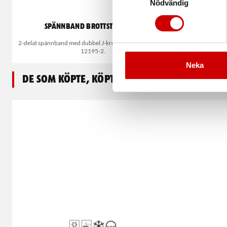
Nödvändig
Spännband brottstyrka 2 T
2-delat spännband med dubbel J-krok i vardera ände, EN
12195-2.
Neka
De som köpte, köpte även