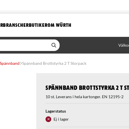
ER
BRANSCHER
BUTIKER
OM WÜRTH
Välko
Spännband
Spännband Brottstyrka 2 T Storpack
Spännband Brottstyrka 2 T S
10 st. Leverans i hela kartonger. EN 12195-2
Lagerstatus
Ej i lager