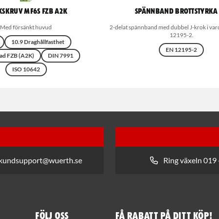
xskruv MF6S FZB A2K
Spännband Brottstyrka 
Med försänkt huvud
2-delat spännband med dubbel J-krok i var
12195-2.
10.9 Draghållfasthet
EN 12195-2
ad FZB (A2K)
DIN 7991
ISO 10642
 kundsupport@wuerth.se
Ring växeln 019 
Följ oss
Få rabatt på ditt köp!