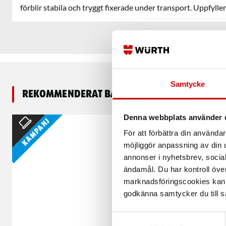
förblir stabila och tryggt fixerade under transport. Uppfyll
Samtycke
Rekommenderat baserat på vald produkt
Denna webbplats använder 
Kampanj
För att förbättra din använd
möjliggör anpassning av din u
annonser i nyhetsbrev, socia
ändamål. Du har kontroll öve
marknadsföringscookies kan i
godkänna samtycker du till så
Samtyckesval