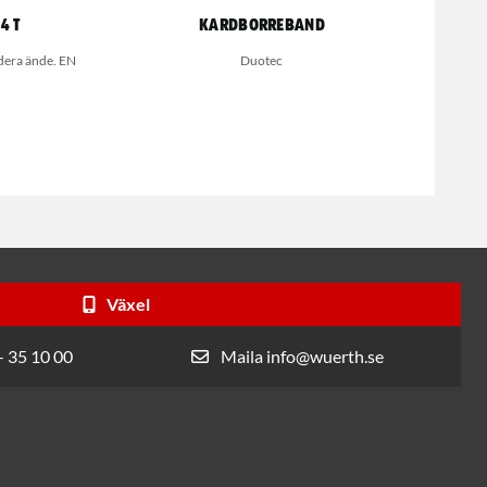
4 T
Kardborreband
dera ände. EN
Duotec
Växel
- 35 10 00
Maila info@wuerth.se