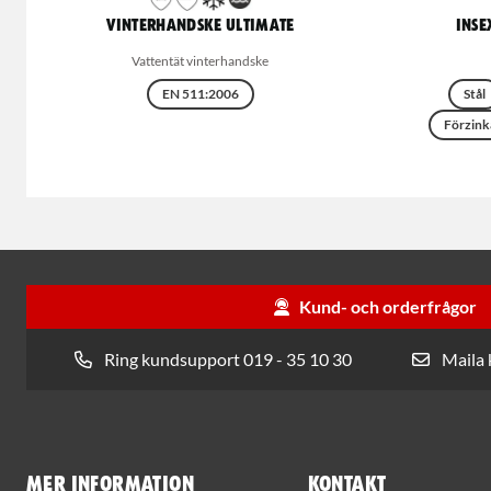
Vinterhandske Ultimate
Inse
Vattentät vinterhandske
EN 511:2006
Stål
Förzink
Kund- och orderfrågor
Ring kundsupport 019 - 35 10 30
Maila
Mer information
Kontakt