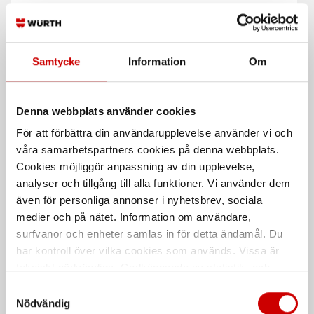
Universalmodul 1
Universalmodul 3
Bilinredning med hyllplan som
Bilinredning med hyllplan som
passar de flesta transportbilar
passar de flesta transportbilar
Samtycke
Information
Om
Denna webbplats använder cookies
För att förbättra din användarupplevelse använder vi och
våra samarbetspartners cookies på denna webbplats.
Cookies möjliggör anpassning av din upplevelse,
analyser och tillgång till alla funktioner. Vi använder dem
Bilinredning large
Aluminium modul 11
även för personliga annonser i nyhetsbrev, sociala
komplett
B834 x H1100 x D382.
medier och på nätet. Information om användare,
Förmonterad och klar för
Förmonterad och klar för
surfvanor och enheter samlas in för detta ändamål. Du
installation i bil
installation i bil
har kontroll över vilka cookies som används. Vissa är
tekniskt nödvändiga. Godkännande av statistik- och
De som köpte, köpte även
marknadsföringscookies kan innebära dataöverföring till
Samtyckesval
länder utanför EU med olika dataskyddsnormer. Genom
Nödvändig