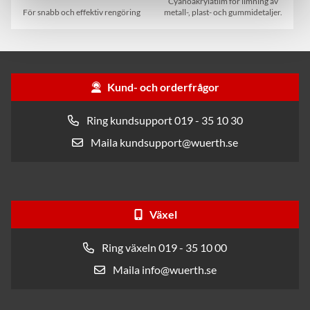
Cyanoakrylatlim för limning av
För snabb och effektiv rengöring
metall-, plast- och gummidetaljer.
Kund- och orderfrågor
Ring kundsupport 019 - 35 10 30
Maila kundsupport@wuerth.se
Växel
Ring växeln 019 - 35 10 00
Maila info@wuerth.se