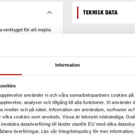
Teknisk data
 verktyget för att mejsla
sbar vilket ger en lång
effektivt.
Information
cookies
arupplevelse använder vi och våra samarbetspartners cookies p
pplevelse, analyser och tillgång till alla funktioner. Vi använder
la medier och på nätet. Information om användare, surfvanor och
r vilka cookies som används. Vissa är tekniskt nödvändiga. God
nnebära dataöverföring till länder utanför EU med olika datas
dana överföringar. Läs vår Integritetspolicy för mer information.