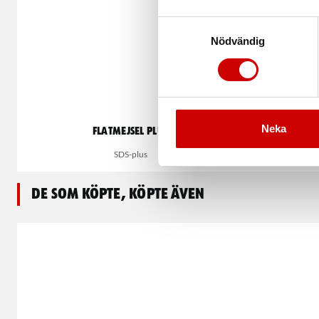
Samtyckesval
Nödvändig
Neka
Flatmejsel plus
SDS-plus
De som köpte, köpte även