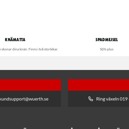
Knämatta
Spadmejsel
konar dina knän. Finns i två storlekar.
SDS-plus
 kundsupport@wuerth.se
Ring växeln 019 