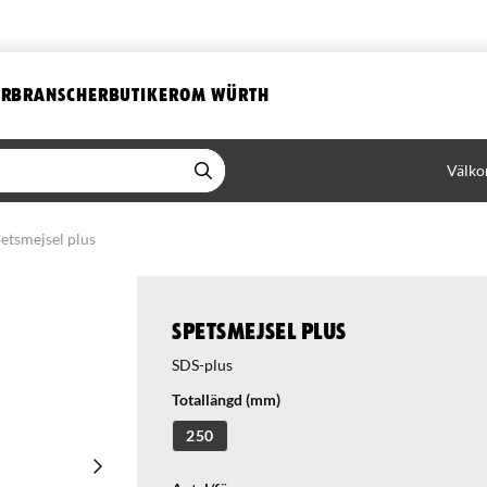
ER
BRANSCHER
BUTIKER
OM WÜRTH
Välko
etsmejsel plus
Spetsmejsel plus
Totallängd (mm)
250