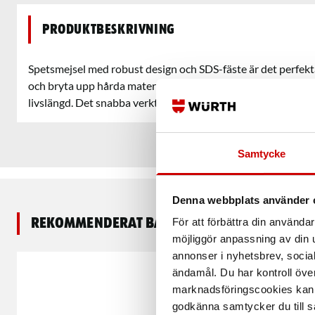
Produktbeskrivning
Spetsmejsel med robust design och SDS-fäste är det perfekta
och bryta upp hårda material som betong. Den är omslipning
livslängd. Det snabba verktygsbytet gör arbetet smidigt och 
Samtycke
Denna webbplats använder 
För att förbättra din använd
Rekommenderat baserat på vald produkt
möjliggör anpassning av din u
annonser i nyhetsbrev, socia
ändamål. Du har kontroll öve
marknadsföringscookies kan i
godkänna samtycker du till så