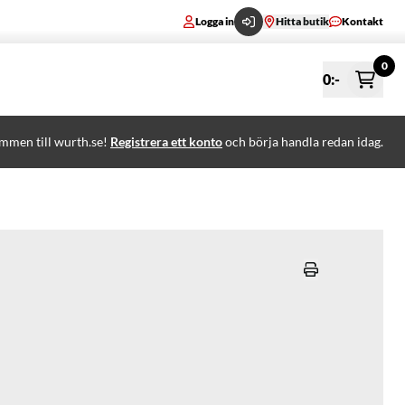
Logga in
Hitta butik
Kontakt
0
0
:-
mmen till wurth.se!
Registrera ett konto
och börja handla redan idag.