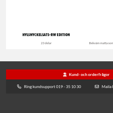
Hylsnyckelsats-RW Edition
23 delar
Bekväm matta som s
Kund- och orderfrågor
Ring kundsupport 019 - 35 10 30
Maila