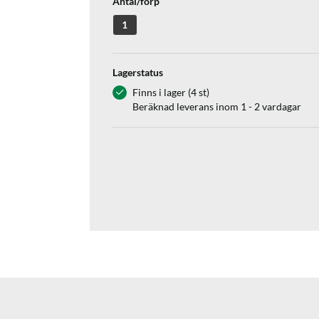
Antal/förp
1
Lagerstatus
Finns i lager (4 st)
Beräknad leverans inom 1 - 2 vardagar