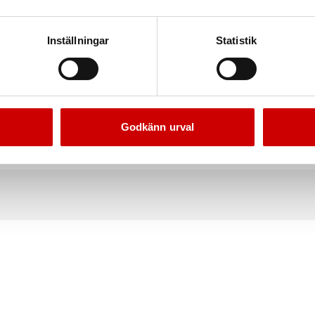
Inställningar
Statistik
Godkänn urval
Spadmejsel
Bitssats Würth box
SDS-plus
44 delar