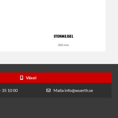
Stenmejsel
300 mm
Växel
- 35 10 00
Maila info@wuerth.se