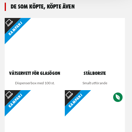
De som köpte, köpte även
Kampanj
Våtservett för glasögon
Stålborste
Dispenserbox med 100 st.
Smalt utförande
Kampanj
Kampanj