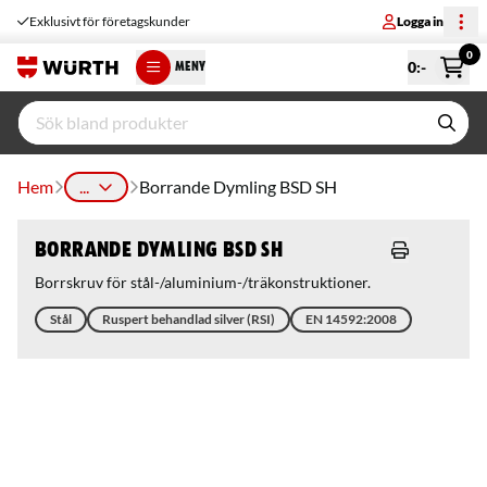
Exklusivt för företagskunder
Logga in
0
0
:-
MENY
Hem
...
Borrande Dymling BSD SH
Borrande Dymling BSD SH
Borrskruv för stål-/aluminium-/träkonstruktioner.
Stål
Ruspert behandlad silver (RSI)
EN 14592:2008