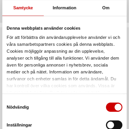
Artiklar
Samtycke
Information
Om
Denna webbplats använder cookies
För att förbättra din användarupplevelse använder vi och
Rekommenderat baserat på vald produkt
våra samarbetspartners cookies på denna webbplats.
Cookies möjliggör anpassning av din upplevelse,
analyser och tillgång till alla funktioner. Vi använder dem
även för personliga annonser i nyhetsbrev, sociala
medier och på nätet. Information om användare,
surfvanor och enheter samlas in för detta ändamål. Du
har kontroll över vilka cookies som används. Vissa är
tekniskt nödvändiga. Godkännande av statistik- och
marknadsföringscookies kan innebära dataöverföring till
Samtyckesval
Borrande dymling BSD CYL
Träskruv ASSY®Plus 4 VG
länder utanför EU med olika dataskyddsnormer. Genom
Nödvändig
TCT CH
att godkänna samtycker du till sådana överföringar. Läs
Borrskruv för
stål-/aluminium-/träkonstruktioner.
Träskruv av förzinkat härdat stål,
vår Integritetspolicy för mer information.
helgängad, cylindriskt huvud
Inställningar
Stål