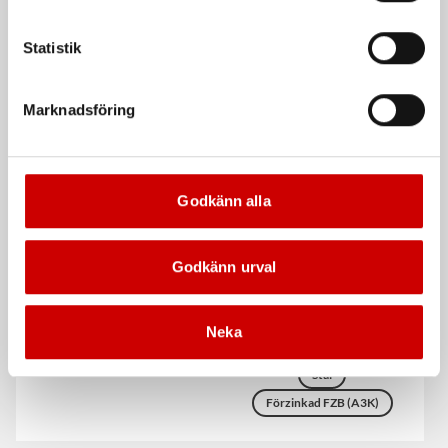
Stål
Ruspert behandlad silver (RSI)
Förzinkad FZB (A3K)
Statistik
EN 14592:2008
Marknadsföring
Godkänn alla
Godkänn urval
Dymling S235 A2K
Träskruv ASSY®Plus 4 VG
TFT CSMP
Dymling för för
stål-/aluminium-/träkonstruktioner.
ETA-godkänd helgängad träskruv
Neka
med försänkt huvud
Stål
Förzinkad FZB (A3K)