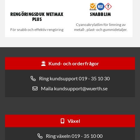
Rengöringsduk Wetmax
Snabblim
Plus
Cyanoakrylatlim för limning av
För snabb och effektiv rengöring
metall-, plast- och gummidetaljer.
Kund- och orderfrågor
Ring kundsupport 019 - 35 10 30
Maila kundsupport@wuerth.se
Växel
Ring växeln 019 - 35 10 00