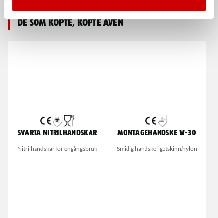
De som köpte, köpte även
Svarta nitrilhandskar
Montagehandske W-30
Nitrilhandskar för engångsbruk
Smidig handske i getskinn/nylon