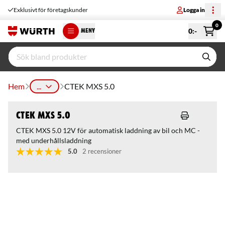
Exklusivt för företagskunder
Logga in
0
0
:-
MENY
Hem
...
CTEK MXS 5.0
CTEK MXS 5.0
CTEK MXS 5.0 12V för automatisk laddning av bil och MC -
med underhållsladdning
5.0
2 recensioner