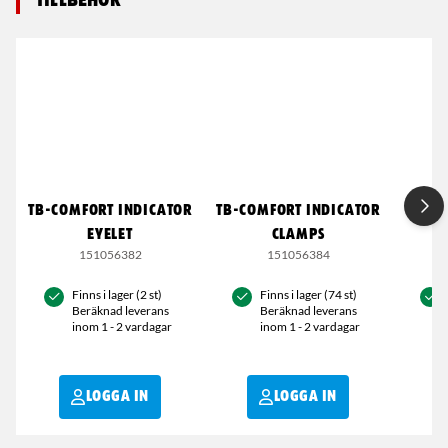
TB-COMFORT INDICATOR
TB-COMFORT INDICATOR
TB-C
EYELET
CLAMPS
151056382
151056384
Finns i lager (2 st)
Finns i lager (74 st)
Beräknad leverans
Beräknad leverans
inom 1 - 2 vardagar
inom 1 - 2 vardagar
LOGGA IN
LOGGA IN