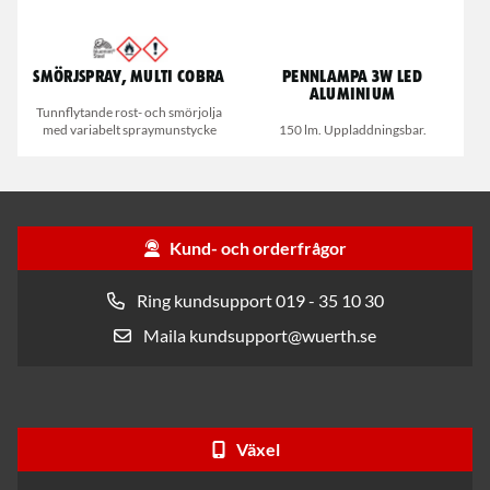
Smörjspray, Multi Cobra
Pennlampa 3W LED
Aluminium
Tunnflytande rost- och smörjolja
med variabelt spraymunstycke
150 lm. Uppladdningsbar.
Kund- och orderfrågor
Ring kundsupport 019 - 35 10 30
Maila kundsupport@wuerth.se
Växel