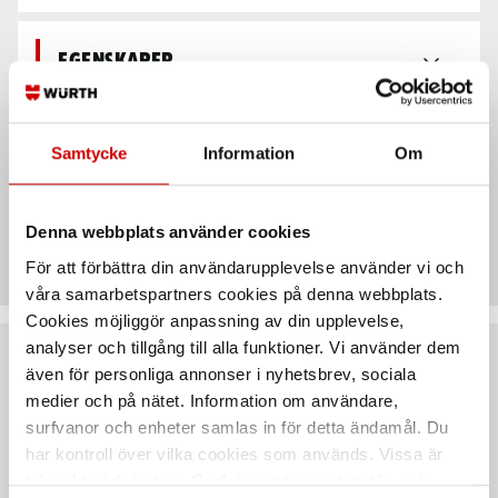
Egenskaper
Teknisk data
Samtycke
Information
Om
Denna webbplats använder cookies
Recensioner
För att förbättra din användarupplevelse använder vi och
våra samarbetspartners cookies på denna webbplats.
Cookies möjliggör anpassning av din upplevelse,
analyser och tillgång till alla funktioner. Vi använder dem
Rekommenderat baserat på vald produkt
även för personliga annonser i nyhetsbrev, sociala
medier och på nätet. Information om användare,
surfvanor och enheter samlas in för detta ändamål. Du
har kontroll över vilka cookies som används. Vissa är
tekniskt nödvändiga. Godkännande av statistik- och