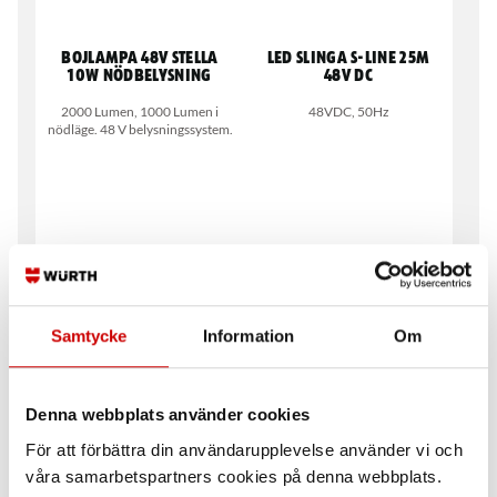
Bojlampa 48V Stella
LED Slinga S-LINE 25M
10W Nödbelysning
48V DC
2000 Lumen, 1000 Lumen i
48VDC, 50Hz
nödläge. 48 V belysningssystem.
Samtycke
Information
Om
Belytrafo 480VA med
Bojlampa Glob 48V 15W
klocka
Komplett set
48 V belysningssystem. 1-grupp
1800 Lumen. 48 V
Denna webbplats använder cookies
belysningssystem. B22 Sockel.
För att förbättra din användarupplevelse använder vi och
våra samarbetspartners cookies på denna webbplats.