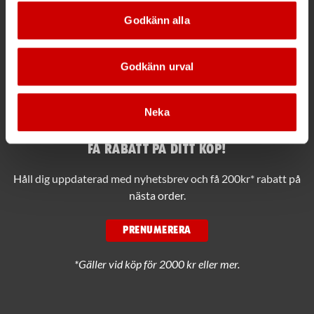
Godkänn alla
Växel
Ring växeln 019 - 35 10 00
Godkänn urval
Maila info@wuerth.se
Neka
Få rabatt på ditt köp!
Håll dig uppdaterad med nyhetsbrev och få 200kr* rabatt på
nästa order.
PRENUMERERA
*Gäller vid köp för 2000 kr eller mer.