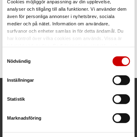
Cookies möjliggör anpassning av din upplevelse,
analyser och tillgång till alla funktioner. Vi använder dem
även för personliga annonser i nyhetsbrev, sociala
medier och på nätet. Information om användare,
surfvanor och enheter samlas in för detta ändamål. Du
har kontroll över vilka cookies som används. Vissa är
Bojlampa 48V Stella LED
tekniskt nödvändiga. Godkännande av statistik- och
20W
marknadsföringscookies kan innebära dataöverföring till
Samtyckesval
2000 Lumen. 48 V
länder utanför EU med olika dataskyddsnormer. Genom
belysningssystem
Nödvändig
att godkänna samtycker du till sådana överföringar. Läs
vår Integritetspolicy för mer information.
Inställningar
Kund- och orderfrågor
Statistik
Ring kundsupport 019 - 35 10 30
Maila kundsupport@wuerth.se
Marknadsföring