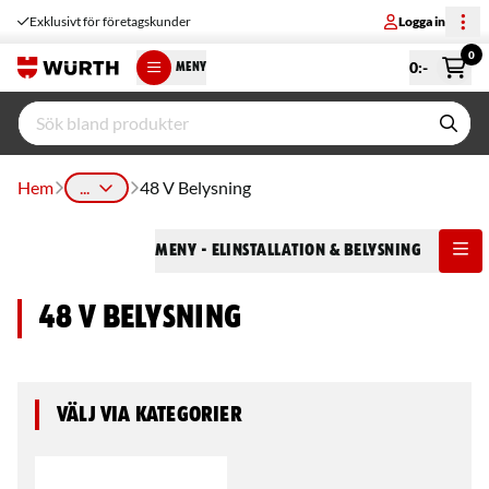
Exklusivt för företagskunder
Logga in
0
0
:-
MENY
Hem
...
48 V Belysning
Meny
- Elinstallation & Belysning
48 V Belysning
Välj via kategorier