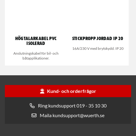
Högtalarkabel PVC
Stickpropp jordad IP 20
isolerad
16A/230 V med brytskydd. IP 20
Anslutningskabel för bil- och
båtapplikationer.
Kund- och orderfrågor
Ring kundsupport 019 - 35 10 30
Maila kundsupport@wuerth.se