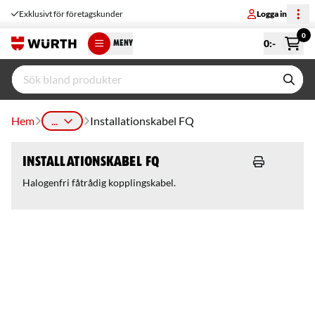
Exklusivt för företagskunder
Logga in
0
0
:-
MENY
Hem
...
Installationskabel FQ
Installationskabel FQ
Halogenfri fåtrådig kopplingskabel.