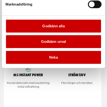
med lim
Marknadsföring
Väder- och oljebeständig
gummikabel
Krympgrad 3:1. Med lim. 7 delar
De som köpte, köpte även
Godkänn alla
Godkänn urval
Neka
MS Instant Power
Strömtjuv
Konstruktionslim med mycket hög
Flera färger och storlekar
initial vidhäftning