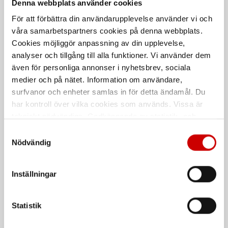
Denna webbplats använder cookies
För att förbättra din användarupplevelse använder vi och
våra samarbetspartners cookies på denna webbplats.
Cookies möjliggör anpassning av din upplevelse,
Fordonskabel
Fordonskabel FLY
analyser och tillgång till alla funktioner. Vi använder dem
Enkelledare RKUB
PVC Ytterhölje
även för personliga annonser i nyhetsbrev, sociala
Anslutningskabel för
medier och på nätet. Information om användare,
fordonsapplikationer som uppfyller
ISO 6722, class A.
surfvanor och enheter samlas in för detta ändamål. Du
har kontroll över vilka cookies som används. Vissa är
ISO 6722
tekniskt nödvändiga. Godkännande av statistik- och
marknadsföringscookies kan innebära dataöverföring till
Samtyckesval
länder utanför EU med olika dataskyddsnormer. Genom
Nödvändig
att godkänna samtycker du till sådana överföringar. Läs
vår Integritetspolicy för mer information.
Inställningar
Statistik
Gummikabel H07RN-F
Krympslangsortiment