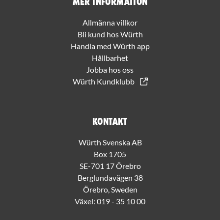
Mer information
Allmänna villkor
Bli kund hos Würth
Handla med Würth app
Hållbarhet
Jobba hos oss
Würth Kundklubb
Kontakt
Würth Svenska AB
Box 1705
SE-701 17 Örebro
Berglundavägen 38
Örebro, Sweden
Växel:
019 - 35 10 00