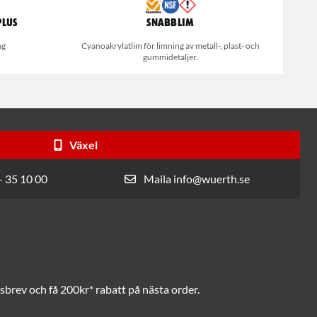
Plus
Snabblim
ng
Cyanoakrylatlim för limning av metall-, plast- och
gummidetaljer.
Växel
- 35 10 00
Maila info@wuerth.se
brev och få 200kr* rabatt på nästa order.