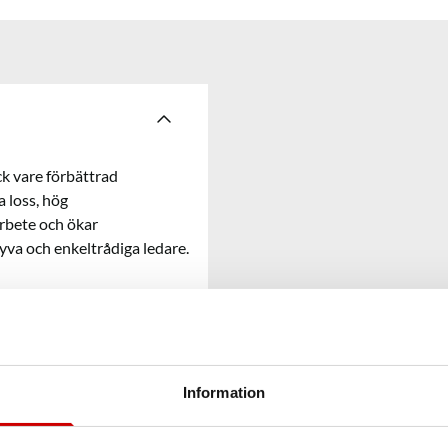
ck vare förbättrad
 loss, hög
arbete och ökar
tyva och enkeltrådiga ledare.
Information