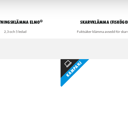
tningsklämma Elmo®
Skarvklämma (Fiskögo
2,3 och 5 ledad
Fuktsäker klämma avsedd för skar
Kampanj