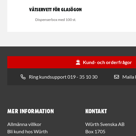
Våtservett för glasögon
Dispenserbox med 100 st.
Kund- och orderfrågor
Ring kundsupport 019 - 35 10 30
Maila
Mer information
Kontakt
Allmänna villkor
Würth Svenska AB
Bli kund hos Würth
Box 1705