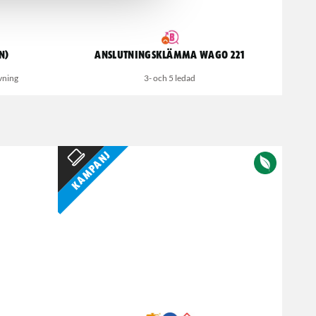
n)
Anslutningsklämma Wago 221
vning
3- och 5 ledad
Kampanj