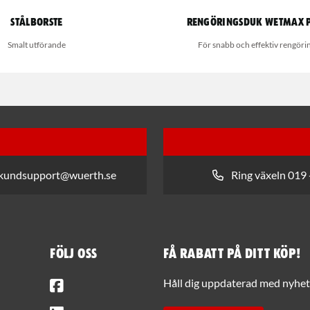
Stålborste
Rengöringsduk Wetmax 
Smalt utförande
För snabb och effektiv rengöri
 kundsupport@wuerth.se
Ring växeln 019 
Följ oss
Få rabatt på ditt köp!
Facebook
Håll dig uppdaterad med nyhets