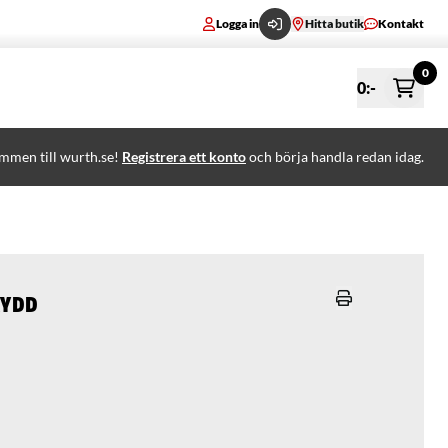
Logga in
Hitta butik
Kontakt
0
0
:-
mmen till wurth.se!
Registrera ett konto
och börja handla redan idag.
kydd