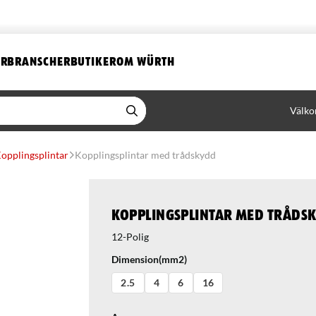
ER
BRANSCHER
BUTIKER
OM WÜRTH
Välko
opplingsplintar
Kopplingsplintar med trådskydd
Kopplingsplintar med tråds
Dimension(mm2)
2.5
4
6
16