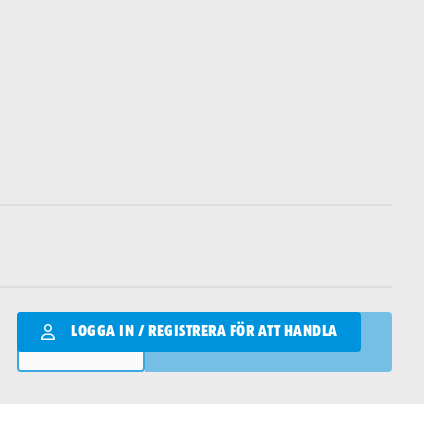
Qantity
LOGGA IN / REGISTRERA FÖR ATT HANDLA
LÄGG I VARUKORGEN