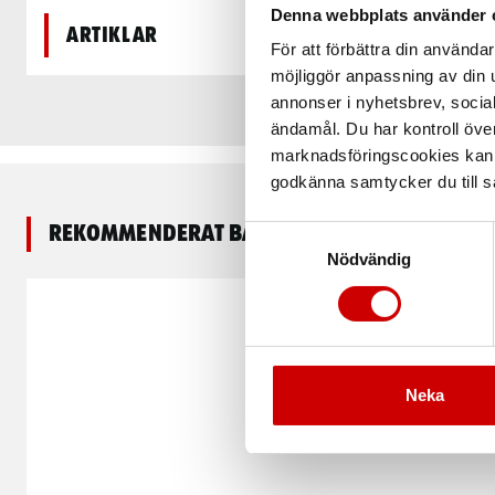
Denna webbplats använder 
Artiklar
För att förbättra din använd
möjliggör anpassning av din u
annonser i nyhetsbrev, socia
ändamål. Du har kontroll öve
marknadsföringscookies kan i
godkänna samtycker du till så
Rekommenderat baserat på vald produkt
Samtyckesval
Nödvändig
Neka