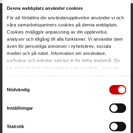
Denna webbplats använder cookies
För att förbättra din användarupplevelse använder vi och
Kund- och orderfrågor
våra samarbetspartners cookies på denna webbplats.
Cookies möjliggör anpassning av din upplevelse,
Ring kundsupport 019 - 35 10 30
analyser och tillgång till alla funktioner. Vi använder dem
Maila kundsupport@wuerth.se
även för personliga annonser i nyhetsbrev, sociala
medier och på nätet. Information om användare,
surfvanor och enheter samlas in för detta ändamål. Du
har kontroll över vilka cookies som används. Vissa är
Växel
tekniskt nödvändiga. Godkännande av statistik- och
marknadsföringscookies kan innebära dataöverföring till
Samtyckesval
Ring växeln 019 - 35 10 00
länder utanför EU med olika dataskyddsnormer. Genom
Nödvändig
att godkänna samtycker du till sådana överföringar. Läs
Maila info@wuerth.se
vår Integritetspolicy för mer information.
Inställningar
Få rabatt på ditt köp!
Statistik