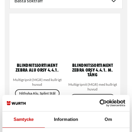
Blindnitssortiment
Blindnitssortiment
Zebra ALU ORSY 4.4.1.
Zebra ORSY 4.4.1. m.
tång
Multigripnit (MGR) med kullrigt
huvud
Multigripnit (MGR) med kullrigt
huvud
Nithylsa Alu, Splint Stål
Nithylsa Alu, Splint Stål
ALMG2.5
ALMG2.5
Förzinkad FZB (A2K)
Förzinkad FZB (A2K)
Samtycke
Information
Om