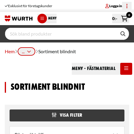
Exklusivt för företagskunder
Logga in
0
0
:-
MENY
Hem
...
Sortiment blindnit
Meny
- Fästmaterial
Sortiment blindnit
VISA FILTER