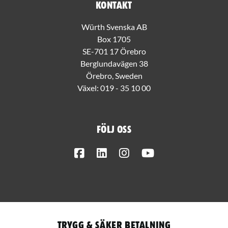
Kontakt
Würth Svenska AB
Box 1705
SE-701 17 Örebro
Berglundavägen 38
Örebro, Sweden
Växel:
019 - 35 10 00
Följ oss
Facebook
LinkedIn
Instagram
Youtube
Trygg & säker betalning