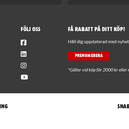
Följ oss
Få rabatt på ditt köp!
Facebook
Håll dig uppdaterad med nyhets
LinkedIn
PRENUMERERA
Instagram
*Gäller vid köp för 2000 kr eller 
Youtube
ing
Snab