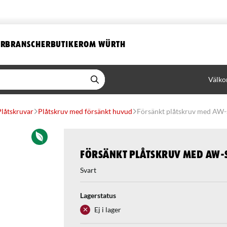
ER
BRANSCHER
BUTIKER
OM WÜRTH
Välko
Plåtskruvar
Plåtskruv med försänkt huvud
Försänkt plåtskruv med AW-
Försänkt plåtskruv med AW-
Svart
Lagerstatus
Ej i lager