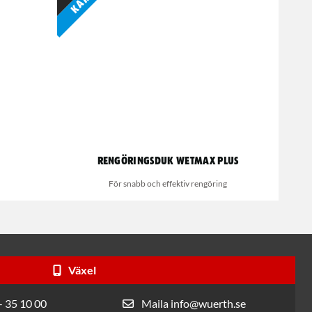
Rengöringsduk Wetmax Plus
För snabb och effektiv rengöring
Växel
- 35 10 00
Maila info@wuerth.se