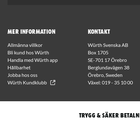
Mer information
Kontakt
Allmänna villkor
Würth Svenska AB
Bli kund hos Würth
Box 1705
Handla med Würth app
SE-701 17 Örebro
Hållbarhet
Berglundavägen 38
Jobba hos oss
Örebro, Sweden
Würth Kundklubb
Växel:
019 - 35 10 00
Trygg & säker betaln