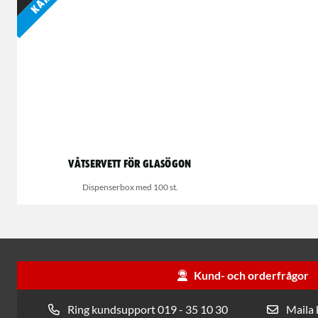
Våtservett för glasögon
Dispenserbox med 100 st.
Kund- och orderfrågor
Ring kundsupport 019 - 35 10 30
Maila