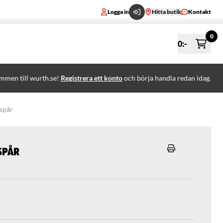
Logga in
Hitta butik
Kontakt
0
0
:-
mmen till wurth.se!
Registrera ett konto
och börja handla redan idag.
spår
spår