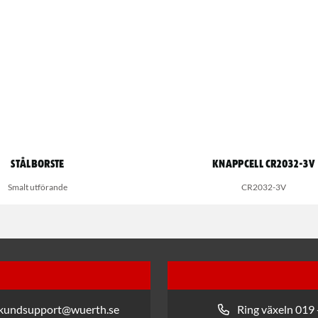
Stålborste
Knappcell CR2032-3V
Smalt utförande
CR2032-3V
 kundsupport@wuerth.se
Ring växeln 019 