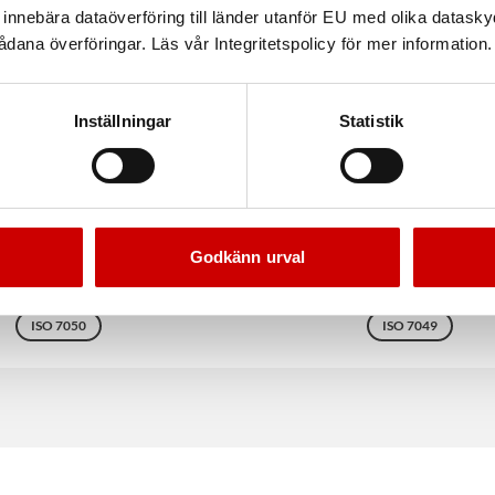
nnebära dataöverföring till länder utanför EU med olika datas
dana överföringar. Läs vår Integritetspolicy för mer information.
Inställningar
Statistik
Plåtskruv FZB
Plåtskruv RXS FZB PH-sp
Godkänn urval
örsänkt huvud och AW-spår
Med kullrigt huvud
zinkad FZB (A2K)
DIN 7982
Stål
Förzinkad FZB (A2K)
D
ISO 7050
ISO 7049