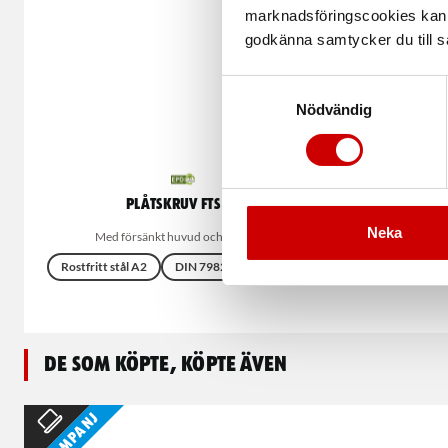
marknadsföringscookies kan i
godkänna samtycker du till så
Samtyckesval
Nödvändig
Plåtskruv FTS A2
Neka
Med försänkt huvud och AW-spår
Med f
Rostfritt stål A2
DIN 7982
ISO 7050
Stål
För
De som köpte, köpte även
Kampanj