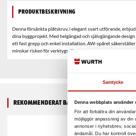
Produktbeskrivning
Denna försänkta plåtskruv, i elegant svart utförande, erbju
dina byggprojekt. Med helgängad och självgängande design 
ett fast grepp och enkel installation. AW-spåret säkerställe
minskar risken för verktygsslitage.
Samtycke
Rekommenderat baserat på vald produkt
Denna webbplats använder 
För att förbättra din använd
möjliggör anpassning av din u
annonser i nyhetsbrev, socia
ändamål. Du har kontroll öve