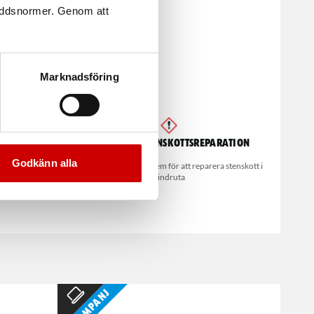
kyddsnormer. Genom att
Marknadsföring
år
System för stenskottsreparation
Godkänn alla
Snabbt och enkelt system för att reparera stenskott i
vindruta
IN 7981
Kampanj