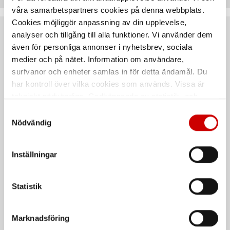
våra samarbetspartners cookies på denna webbplats.
Cookies möjliggör anpassning av din upplevelse,
analyser och tillgång till alla funktioner. Vi använder dem
Rekommenderat baserat på vald produkt
även för personliga annonser i nyhetsbrev, sociala
medier och på nätet. Information om användare,
surfvanor och enheter samlas in för detta ändamål. Du
har kontroll över vilka cookies som används. Vissa är
tekniskt nödvändiga. Godkännande av statistik- och
marknadsföringscookies kan innebära dataöverföring till
Samtyckesval
länder utanför EU med olika dataskyddsnormer. Genom
Nödvändig
att godkänna samtycker du till sådana överföringar. Läs
vår Integritetspolicy för mer information.
Inställningar
Honstift Deutsch-DT SV
Stift Hane 0,5-1,3 mm²
Svart serie
0,5-1,3 mm²
Statistik
Kampanj
Marknadsföring