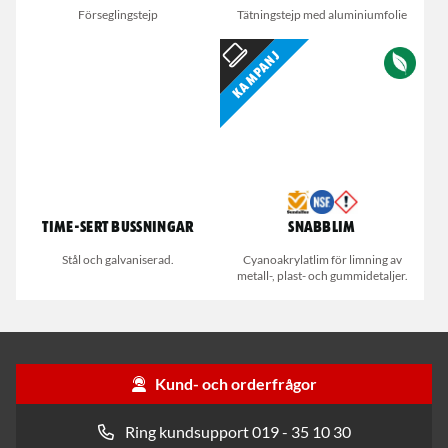
Förseglingstejp
Tätningstejp med aluminiumfolie
Kampanj
Time-Sert bussningar
Snabblim
Stål och galvaniserad.
Cyanoakrylatlim för limning av
metall-, plast- och gummidetaljer.
Kund- och orderfrågor
Ring kundsupport 019 - 35 10 30