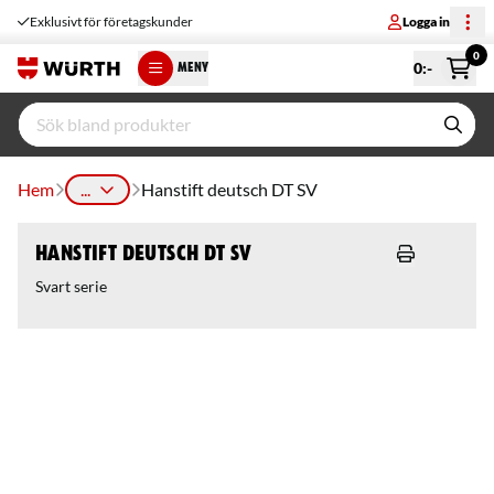
Exklusivt för företagskunder
Logga in
0
0
:-
MENY
Hem
...
Hanstift deutsch DT SV
Hanstift deutsch DT SV
Svart serie