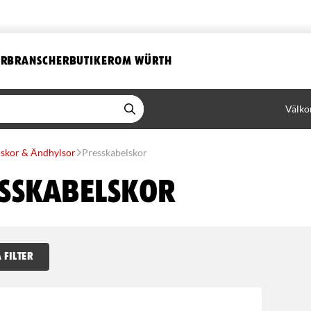
ER
BRANSCHER
BUTIKER
OM WÜRTH
Välko
skor & Ändhylsor
Presskabelskor
sskabelskor
 FILTER