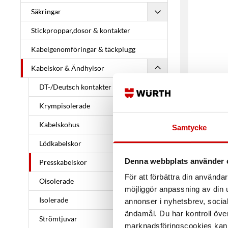
Säkringar
Stickproppar,dosor & kontakter
Kabelgenomföringar & täckplugg
Kabelskor & Ändhylsor
DT-/Deutsch kontakter
Pr
För alla ty
Krympisolerade
Kabelskohus
Samtycke
Lödkabelskor
Denna webbplats använder 
Presskabelskor
För att förbättra din använd
Oisolerade
möjliggör anpassning av din u
Isolerade
annonser i nyhetsbrev, socia
ändamål. Du har kontroll öve
Strömtjuvar
marknadsföringscookies kan i