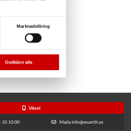
Marknadsföring
Godkänn alla
Växel
- 35 10 00
Maila info@wuerth.se