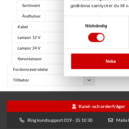
Sortiment
godkänna samtycker du till så
Ändhylsor
Samtyckesval
Nödvändig
Kabel
Lampor 12 V
Lampor 24 V
Xenonlampor
Neka
Fordonsreservdelar
Tillbehör
Kund- och orderfrågor
Ring kundsupport 019 - 35 10 30
Maila