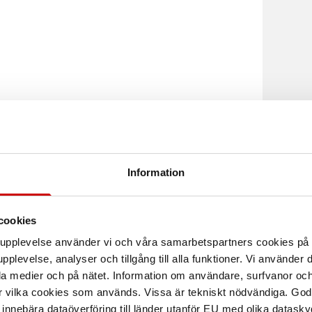
esskabelskor
Presskarvhylsa
per av Cu-ledare mång- och
För Cu-ledare, mångtrådig, fåtrådig,
fåtrådig.
rund komprimerad (PEX) fåtrådig.
Information
cookies
arupplevelse använder vi och våra samarbetspartners cookies p
pplevelse, analyser och tillgång till alla funktioner. Vi använder
la medier och på nätet. Information om användare, surfvanor och
r vilka cookies som används. Vissa är tekniskt nödvändiga. God
nnebära dataöverföring till länder utanför EU med olika datas