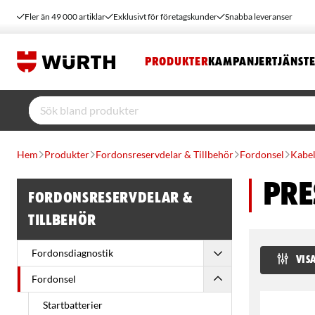
Fler än 49 000 artiklar
Exklusivt för företagskunder
Snabba leveranser
PRODUKTER
KAMPANJER
TJÄNST
Hem
Produkter
Fordonsreservdelar & Tillbehör
Fordonsel
Kabel
Pre
Fordonsreservdelar &
Tillbehör
Fordonsdiagnostik
VISA
Fordonsel
Startbatterier