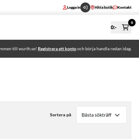
Logga in
Hitta butik
Kontakt
0
0
:-
mmen till wurth.se!
Registrera ett konto
och börja handla redan idag.
Sortera på