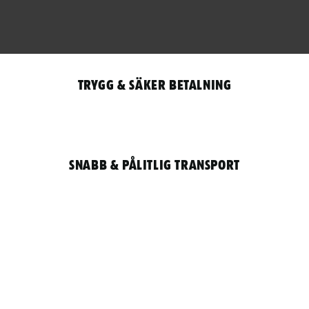
Trygg & säker betalning
Snabb & pålitlig transport
Qantity
LOGGA IN / REGISTRERA FÖR ATT HANDLA