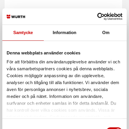
Bitssats RW 49 delar 1/4"
Bitssats mix -PH/SD-9del
Samtycke
Information
Om
STL-10/20/25/30/40-ink bitshållare
PH/SD inkl. bitshållare
Denna webbplats använder cookies
För att förbättra din användarupplevelse använder vi och
våra samarbetspartners cookies på denna webbplats.
Cookies möjliggör anpassning av din upplevelse,
analyser och tillgång till alla funktioner. Vi använder dem
även för personliga annonser i nyhetsbrev, sociala
medier och på nätet. Information om användare,
Bitsrack RW 8 delar RW10-
Bitssats 1/4" mix
40
surfvanor och enheter samlas in för detta ändamål. Du
33-delar Spår, PH, TX, RW m.fl.
har kontroll över vilka cookies som används. Vissa är
Bitsrack till Würth-bitsboxar
tekniskt nödvändiga. Godkännande av statistik- och
marknadsföringscookies kan innebära dataöverföring till
Samtyckesval
De som köpte, köpte även