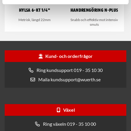
Hylsa 6-kt 1/4"
Handrengöring N-Plus
Metrisk, längd 22mm
Snabb och effektiv mot intensiv
smuts
Kund- och orderfrågor
Ring kundsupport 019 - 35 10 30
Maila kundsupport@wuerth.se
Växel
Ring växeln 019 - 35 10 00