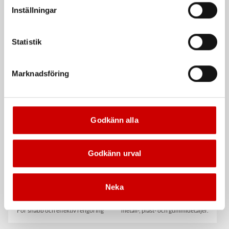
vår Integritetspolicy för mer information.
Inställningar
Statistik
Våtservett för glasögon
Stålborste
Marknadsföring
Dispenserbox med 100 st.
Smalt utförande
Kampanj
Kampanj
Godkänn alla
Godkänn urval
Rengöringsduk Wetmax
Snabblim
Neka
Plus
Cyanoakrylatlim för limning av
För snabb och effektiv rengöring
metall-, plast- och gummidetaljer.