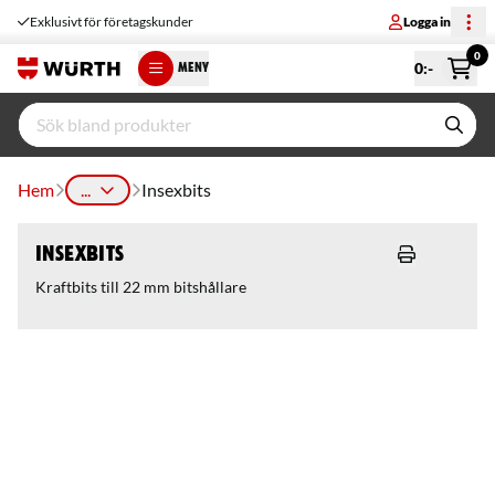
Exklusivt för företagskunder
Logga in
0
0
:-
MENY
Hem
...
Insexbits
Insexbits
Kraftbits till 22 mm bitshållare