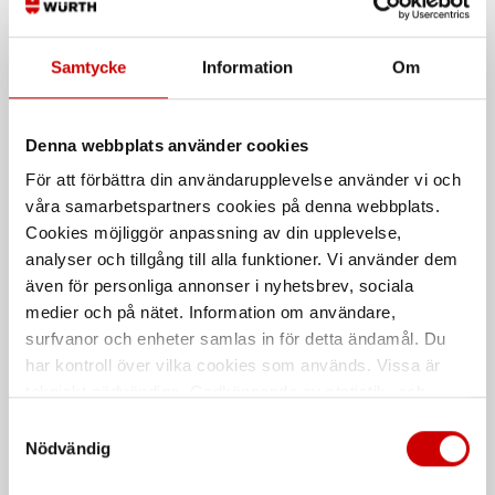
Kraftbits Insex, metrisk - längd 50
TX bits 5/16", längd 35 mm (Kraft)
mm (16 mm fattning)
Samtycke
Information
Om
Denna webbplats använder cookies
För att förbättra din användarupplevelse använder vi och
våra samarbetspartners cookies på denna webbplats.
Cookies möjliggör anpassning av din upplevelse,
analyser och tillgång till alla funktioner. Vi använder dem
Insexhylsa Würth 1/2"
Bits INSEX 30 mm
även för personliga annonser i nyhetsbrev, sociala
medier och på nätet. Information om användare,
Metrisk, längd 60 mm
INSEX bits 10 mm, längd 30 mm
surfvanor och enheter samlas in för detta ändamål. Du
har kontroll över vilka cookies som används. Vissa är
De som köpte, köpte även
tekniskt nödvändiga. Godkännande av statistik- och
marknadsföringscookies kan innebära dataöverföring till
Samtyckesval
Kampanj
länder utanför EU med olika dataskyddsnormer. Genom
Nödvändig
att godkänna samtycker du till sådana överföringar. Läs