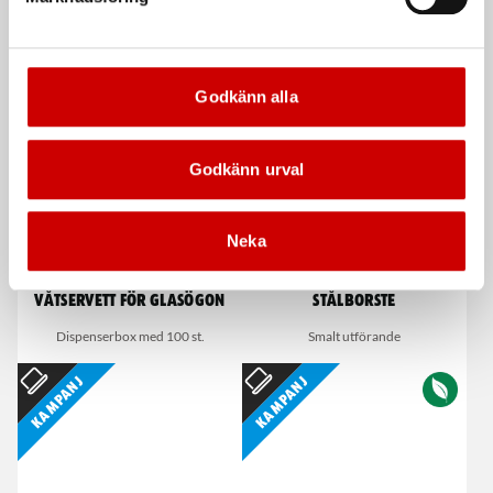
De som köpte, köpte även
Godkänn alla
Kampanj
Godkänn urval
Neka
Våtservett för glasögon
Stålborste
Dispenserbox med 100 st.
Smalt utförande
Kampanj
Kampanj