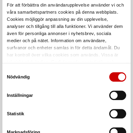
För att förbättra din användarupplevelse använder vi och
våra samarbetspartners cookies på denna webbplats.
Cookies möjliggör anpassning av din upplevelse,
analyser och tillgång till alla funktioner. Vi använder dem
även för personliga annonser i nyhetsbrev, sociala
Verktygsset
Verktygsset för
medier och på nätet. Information om användare,
PSA/Renault/Dacia
parkeringssensorer
surfvanor och enheter samlas in för detta ändamål. Du
För parkeringssensorer. 14 delar.
Modellspecifika set.
har kontroll över vilka cookies som används. Vissa är
tekniskt nödvändiga. Godkännande av statistik- och
marknadsföringscookies kan innebära dataöverföring till
Samtyckesval
länder utanför EU med olika dataskyddsnormer. Genom
Nödvändig
att godkänna samtycker du till sådana överföringar. Läs
vår Integritetspolicy för mer information.
Inställningar
Statistik
Installatationskit
Verktygsset Skoda
parkeringsensor
För parkeringssensorer. 10 delar.
34 delar
Marknadsföring