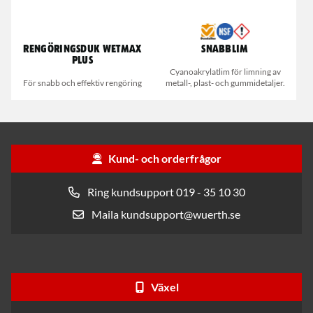
Rengöringsduk Wetmax
Snabblim
Plus
Cyanoakrylatlim för limning av
För snabb och effektiv rengöring
metall-, plast- och gummidetaljer.
Kund- och orderfrågor
Ring kundsupport 019 - 35 10 30
Maila kundsupport@wuerth.se
Växel