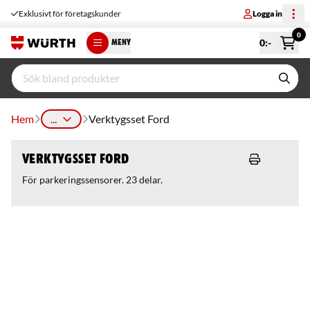
Exklusivt för företagskunder
Logga in
0
0
:-
MENY
Hem
...
Verktygsset Ford
Verktygsset Ford
För parkeringssensorer. 23 delar.