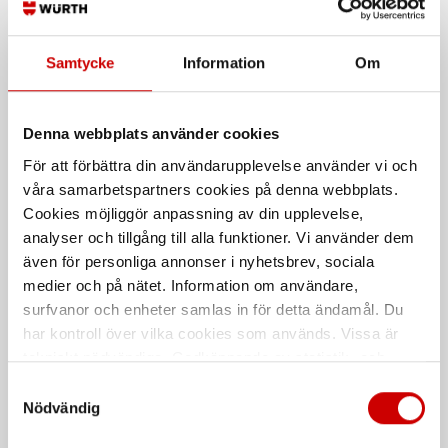
Samtycke
Information
Om
Denna webbplats använder cookies
Universal demontering
Hjullagerverktyg
För att förbättra din användarupplevelse använder vi och
samt monteringssats
våra samarbetspartners cookies på denna webbplats.
Universalsats för hjullager 38 delar
Bussning, lager och
Cookies möjliggör anpassning av din upplevelse,
länkarmsverktyg
analyser och tillgång till alla funktioner. Vi använder dem
även för personliga annonser i nyhetsbrev, sociala
medier och på nätet. Information om användare,
surfvanor och enheter samlas in för detta ändamål. Du
har kontroll över vilka cookies som används. Vissa är
tekniskt nödvändiga. Godkännande av statistik- och
marknadsföringscookies kan innebära dataöverföring till
Samtyckesval
länder utanför EU med olika dataskyddsnormer. Genom
Nödvändig
att godkänna samtycker du till sådana överföringar. Läs
Monteringssats
Monteringssats