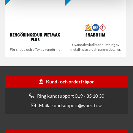
Rengöringsduk Wetmax
Snabblim
Plus
Cyanoakrylatlim för limning av
För snabb och effektiv rengöring
metall-, plast- och gummidetaljer.
Kund- och orderfrågor
Ring kundsupport 019 - 35 10 30
Maila kundsupport@wuerth.se