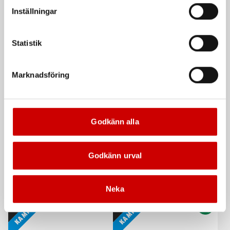
vår Integritetspolicy för mer information.
kompaktlager 62 mm
kompaktlager 66/68 mm
Inställningar
62 MM
66/68 MM
Statistik
De som köpte, köpte även
Marknadsföring
Kampanj
Godkänn alla
Godkänn urval
Våtservett för glasögon
Stålborste
Dispenserbox med 100 st.
Smalt utförande
Neka
Kampanj
Kampanj