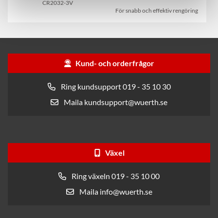
CR2032-3V
För snabb och effektiv rengöring
Kund- och orderfrågor
Ring kundsupport 019 - 35 10 30
Maila kundsupport@wuerth.se
Växel
Ring växeln 019 - 35 10 00
Maila info@wuerth.se