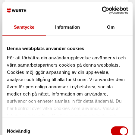
Koken Insexhylsa lång
Insexhylsa Würth 1/2"
1/2"
Metrisk, längd 60 mm
Samtycke
Information
Om
Metrisk - längd 100 mm
Denna webbplats använder cookies
För att förbättra din användarupplevelse använder vi och
våra samarbetspartners cookies på denna webbplats.
Cookies möjliggör anpassning av din upplevelse,
analyser och tillgång till alla funktioner. Vi använder dem
även för personliga annonser i nyhetsbrev, sociala
medier och på nätet. Information om användare,
Tecos Insexhylsa 3/8"
E-TX Hylsa 1/2"
surfvanor och enheter samlas in för detta ändamål. Du
Längd 48/126 mm
E-TX hylsa, längd 37 mm
har kontroll över vilka cookies som används. Vissa är
tekniskt nödvändiga. Godkännande av statistik- och
De som köpte, köpte även
marknadsföringscookies kan innebära dataöverföring till
Samtyckesval
länder utanför EU med olika dataskyddsnormer. Genom
Nödvändig