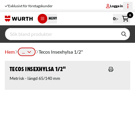
Exklusivt för företagskunder
Logga in
0
0
:-
MENY
Hem
...
Tecos Insexhylsa 1/2"
Tecos Insexhylsa 1/2"
Metrisk - längd 65/140 mm