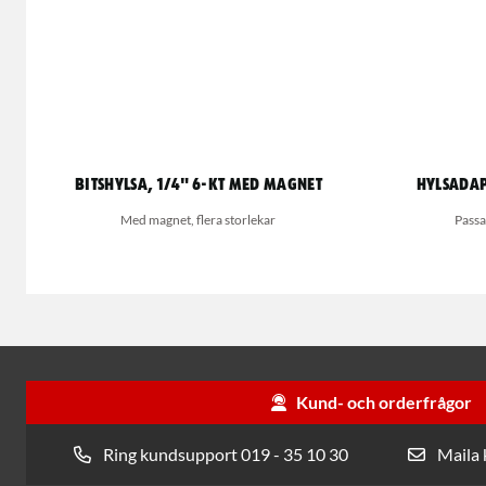
Bitshylsa, 1/4" 6-kt med magnet
Hylsadapt
Med magnet, flera storlekar
Passa
Kund- och orderfrågor
Ring kundsupport 019 - 35 10 30
Maila