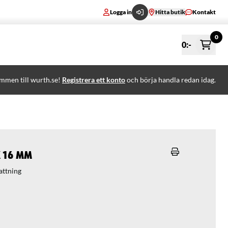
Logga in
Hitta butik
Kontakt
0
0
:-
mmen till wurth.se!
Registrera ett konto
och börja handla redan idag.
k 16 mm
attning