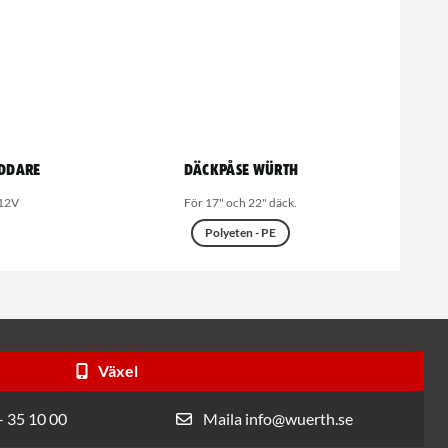
addare
Däckpåse Würth
 12V
För 17" och 22" däck.
Polyeten - PE
Växel
- 35 10 00
Maila info@wuerth.se