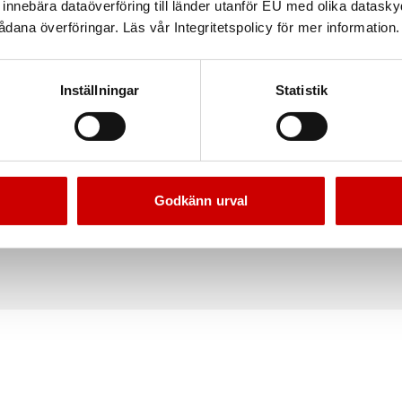
nnebära dataöverföring till länder utanför EU med olika datas
dana överföringar. Läs vår Integritetspolicy för mer information.
Inställningar
Statistik
iftshylsa 12-kt 14 mm
Tändstiftshylsa Würth 1
Godkänn urval
3/8" fattning
6-kant, 16/18/20,8 mm