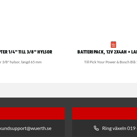
er 1/4" till 3/8" hylsor
Batteripack, 12V 2x4Ah + l
r 3/8" hylsor, längd 65 mm
Till Pick Your Power & Bosch Blå
 kundsupport@wuerth.se
Ring växeln 019 