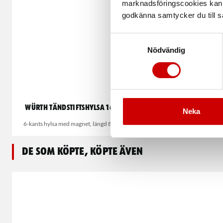
marknadsföringscookies kan i
godkänna samtycker du till så
Samtyckesval
Nödvändig
Würth Tändstiftshylsa 16/18/20,8 mm
Tändst
Neka
6-kants hylsa med magnet, längd 80mm 3/8" fattning
De som köpte, köpte även