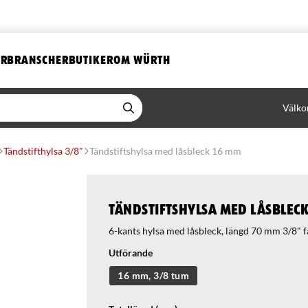
ER
BRANSCHER
BUTIKER
OM WÜRTH
Välko
Tändstifthylsa 3/8"
Tändstiftshylsa med låsbleck 16 mm
Tändstiftshylsa med låsblec
6-kants hylsa med låsbleck, längd 70 mm 3/8" f
Utförande
16 mm, 3/8 tum