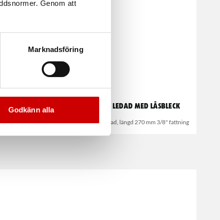
kyddsnormer. Genom att
Marknadsföring
/2"
Tändstiftshylsa ledad med låsbleck
Godkänn alla
16 mm, 6-kants hylsa ledad, längd 270 mm 3/8" fattning