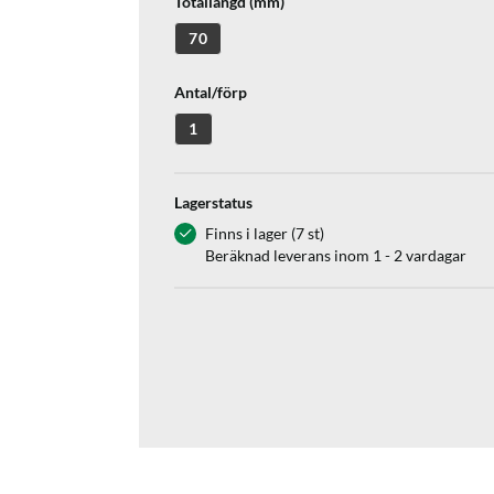
Totallängd (mm)
70
Antal/förp
1
Lagerstatus
Finns i lager (7 st)
Beräknad leverans inom 1 - 2 vardagar