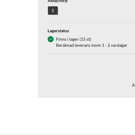
Antal/förp
1
Lagerstatus
Finns i lager (15 st)
Beräknad leverans inom 1 - 2 vardagar
A