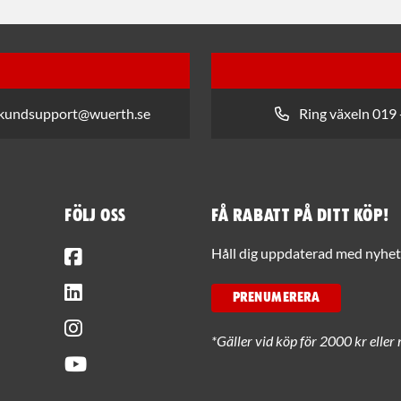
 kundsupport@wuerth.se
Ring växeln 019 
Följ oss
Få rabatt på ditt köp!
Facebook
Håll dig uppdaterad med nyhets
LinkedIn
PRENUMERERA
Instagram
*Gäller vid köp för 2000 kr eller 
Youtube