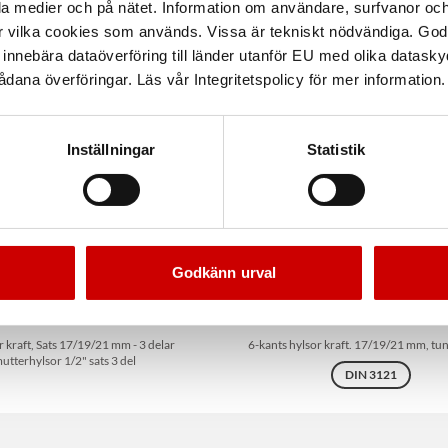
la medier och på nätet. Information om användare, surfvanor och
r vilka cookies som används. Vissa är tekniskt nödvändiga. God
nnebära dataöverföring till länder utanför EU med olika datas
dana överföringar. Läs vår Integritetspolicy för mer information.
Inställningar
Statistik
Godkänn urval
rhylsor 1/2" sats 3 delar
Hjulmutterhylsor 1/2" extr
 kraft, Sats 17/19/21 mm - 3 delar
6-kants hylsor kraft. 17/19/21 mm, tu
utterhylsor 1/2" sats 3 del
DIN 3121