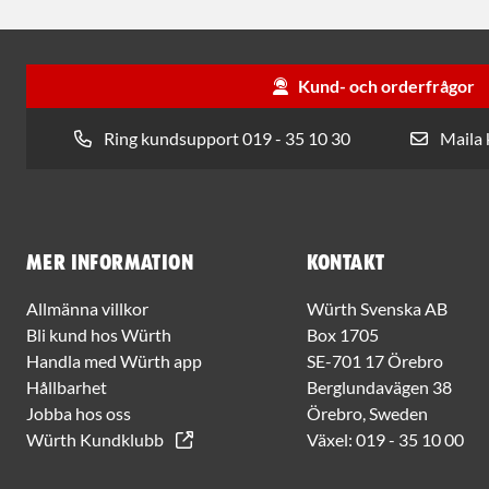
Kund- och orderfrågor
Ring kundsupport 019 - 35 10 30
Maila
Mer information
Kontakt
Allmänna villkor
Würth Svenska AB
Bli kund hos Würth
Box 1705
Handla med Würth app
SE-701 17 Örebro
Hållbarhet
Berglundavägen 38
Jobba hos oss
Örebro, Sweden
Würth Kundklubb
Växel:
019 - 35 10 00