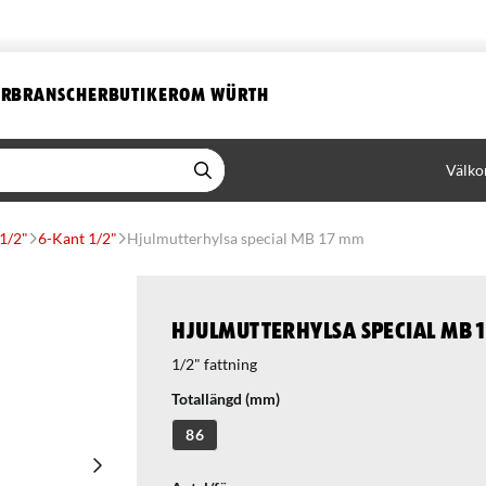
ER
BRANSCHER
BUTIKER
OM WÜRTH
Välko
 1/2"
6-Kant 1/2"
Hjulmutterhylsa special MB 17 mm
Hjulmutterhylsa special MB 
1/2" fattning
Totallängd (mm)
86