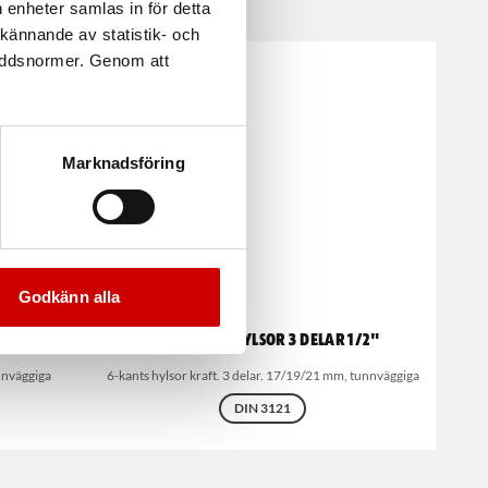
 enheter samlas in för detta
kännande av statistik- och
kyddsnormer. Genom att
Marknadsföring
Godkänn alla
a tunna
Hjulmutterhylsor 3 delar 1/2"
nnväggiga
6-kants hylsor kraft. 3 delar. 17/19/21 mm, tunnväggiga
DIN 3121