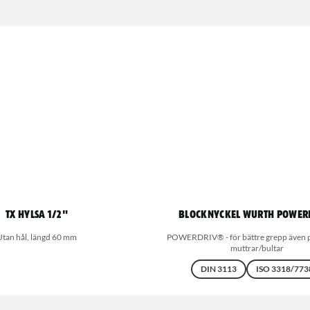
TX Hylsa 1/2"
Blocknyckel Wurth Power
Utan hål, längd 60 mm
POWERDRIV® - för bättre grepp även 
muttrar/bultar
DIN 3113
ISO 3318/773