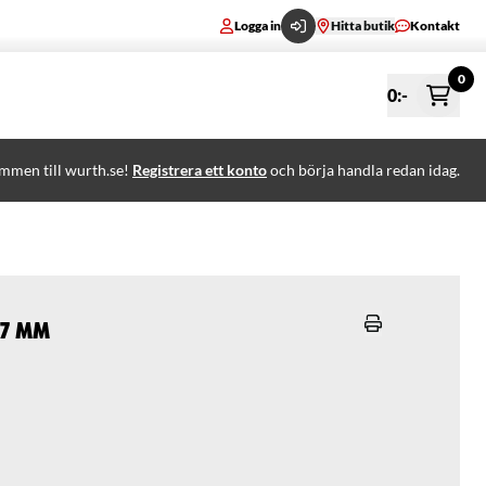
Logga in
Hitta butik
Kontakt
0
0
:-
mmen till wurth.se!
Registrera ett konto
och börja handla redan idag.
17 mm