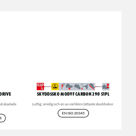
drive
Skyddssko MODYF Carbon 290 S1PL
på skadade
Luftig, smidig och en av världens lättaste skyddsskor.
EN ISO 20345
8