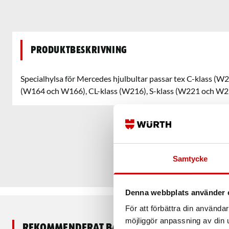
Produktbeskrivning
Specialhylsa för Mercedes hjulbultar passar tex C-klass (W
(W164 och W166), CL-klass (W216), S-klass (W221 och W22
Samtycke
Denna webbplats använder 
För att förbättra din använd
möjliggör anpassning av din u
Rekommenderat baserat på vald produkt