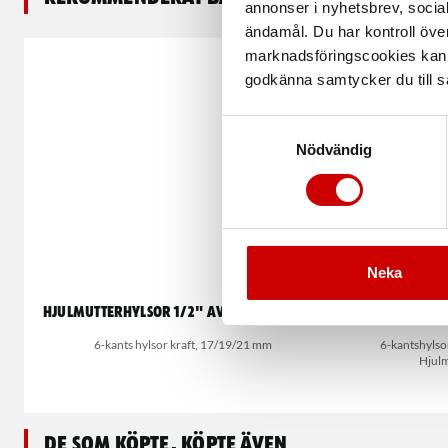
annonser i nyhetsbrev, socia
ändamål. Du har kontroll öve
marknadsföringscookies kan i
godkänna samtycker du till så
Samtyckesval
Nödvändig
Neka
Hjulmutterhylsor 1/2" avtagbart hölje
Hjulmutte
6-kants hylsor kraft, 17/19/21 mm
6-kantshylsor
Hjulm
De som köpte, köpte även