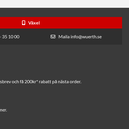
Växel
- 35 10 00
Maila info@wuerth.se
brev och få 200kr* rabatt på nästa order.
mer.