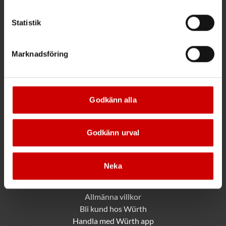
Maila info@wuerth.se
Statistik
Få rabatt på ditt köp!
Marknadsföring
Håll dig uppdaterad med nyhetsbrev och få 200kr* rabatt på
nästa order.
Godkänn alla
PRENUMERERA
Godkänn urval
*Gäller vid köp för 2000 kr eller mer.
Neka
Mer information
Allmänna villkor
Bli kund hos Würth
Handla med Würth app