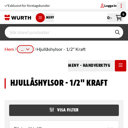
Exklusivt för företagskunder
Logga in
0
0
:-
MENY
Hem
...
Hjullåshylsor - 1/2" Kraft
Meny
- Handverktyg
Hjullåshylsor - 1/2" Kraft
VISA FILTER