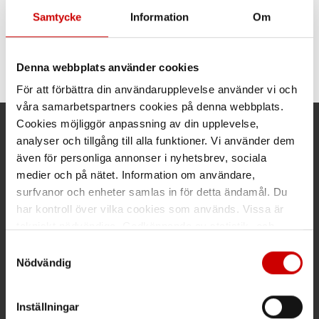
Samtycke
Information
Om
Spiralhylsor 1/2" 5-
delar
Spiralhylsor kraft, Sats
17/19/21/22mm
Denna webbplats använder cookies
För att förbättra din användarupplevelse använder vi och
våra samarbetspartners cookies på denna webbplats.
Cookies möjliggör anpassning av din upplevelse,
Kund- och orderfrågor
analyser och tillgång till alla funktioner. Vi använder dem
även för personliga annonser i nyhetsbrev, sociala
Ring kundsupport 019 - 35 10 30
medier och på nätet. Information om användare,
surfvanor och enheter samlas in för detta ändamål. Du
Maila kundsupport@wuerth.se
har kontroll över vilka cookies som används. Vissa är
tekniskt nödvändiga. Godkännande av statistik- och
marknadsföringscookies kan innebära dataöverföring till
Samtyckesval
länder utanför EU med olika dataskyddsnormer. Genom
Nödvändig
Växel
att godkänna samtycker du till sådana överföringar. Läs
vår Integritetspolicy för mer information.
Ring växeln 019 - 35 10 00
Inställningar