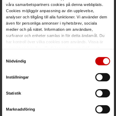
Maila kundsupport@wuerth.se
våra samarbetspartners cookies på denna webbplats.
Cookies möjliggör anpassning av din upplevelse,
analyser och tillgång till alla funktioner. Vi använder dem
även för personliga annonser i nyhetsbrev, sociala
medier och på nätet. Information om användare,
Växel
surfvanor och enheter samlas in för detta ändamål. Du
har kontroll över vilka cookies som används. Vissa är
Ring växeln 019 - 35 10 00
tekniskt nödvändiga. Godkännande av statistik- och
Maila info@wuerth.se
marknadsföringscookies kan innebära dataöverföring till
Samtyckesval
länder utanför EU med olika dataskyddsnormer. Genom
Nödvändig
att godkänna samtycker du till sådana överföringar. Läs
vår Integritetspolicy för mer information.
Få rabatt på ditt köp!
Inställningar
Håll dig uppdaterad med nyhetsbrev och få 200kr* rabatt på
nästa order.
Statistik
PRENUMERERA
Marknadsföring