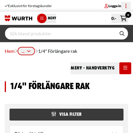
Exklusivt för företagskunder
Logga in
0
0
:-
MENY
Hem
...
1/4" Förlängare rak
Meny
- Handverktyg
1/4" Förlängare rak
VISA FILTER