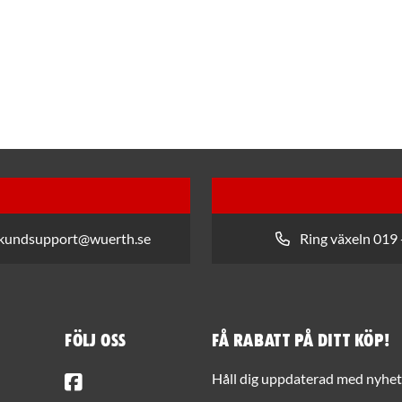
 kundsupport@wuerth.se
Ring växeln 019 
Följ oss
Få rabatt på ditt köp!
Facebook
Håll dig uppdaterad med nyhets