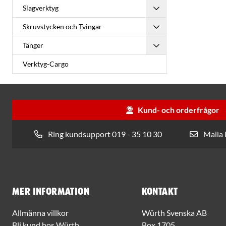
Slagverktyg
Skruvstycken och Tvingar
Tänger
Verktyg-Cargo
Kund- och orderfrågor
Ring kundsupport 019 - 35 10 30
Maila
Mer information
Kontakt
Allmänna villkor
Würth Svenska AB
Bli kund hos Würth
Box 1705