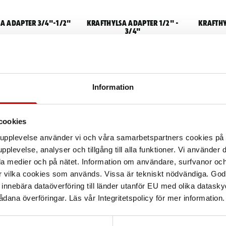
a adapter 3/4"-1/2"
Krafthylsa adapter 1/2" -
Krafthy
3/4"
nde. 3/4" invändig - 1/2"
Kraftutf
utvändig
Kraftutförande. 1/2" invändig - 3 /4"
utvändig.
Information
cookies
arupplevelse använder vi och våra samarbetspartners cookies p
pplevelse, analyser och tillgång till alla funktioner. Vi använder
la medier och på nätet. Information om användare, surfvanor och
a adapter 3/8"-1/2"
r vilka cookies som används. Vissa är tekniskt nödvändiga. God
nnebära dataöverföring till länder utanför EU med olika datas
nde. 3/8" invändig - 1 /2"
utvändig.
dana överföringar. Läs vår Integritetspolicy för mer information.