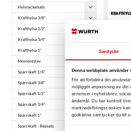
Hylsnyckelsats
Krafthyls
Krafthylsa 3/8"
Kraftutföra
Krafthylsa 1/2"
Krafthylsa 3/4"
Krafthylsa 1"
Samtycke
Momentstav
Denna webbplats använder 
Spärrskaft 1/4"
För att förbättra din använd
Spärrskaft 3/8"
möjliggör anpassning av din u
Spärrskaft 1/2"
annonser i nyhetsbrev, socia
Krafthyls
ändamål. Du har kontroll öve
Spärrskaft 3/4"
marknadsföringscookies kan i
Kraftutföra
godkänna samtycker du till så
Spärrskaft 1"
Spärrskaft - Repsats
Samtyckesval