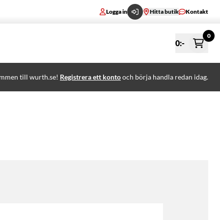
Logga in
Hitta butik
Kontakt
0
0
:-
mmen till wurth.se!
Registrera ett konto
och börja handla redan idag.