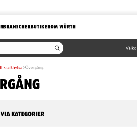
ER
BRANSCHER
BUTIKER
OM WÜRTH
Välko
ll krafthylsa
Övergång
ergång
 via kategorier