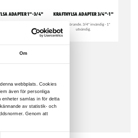
lsa adapter 1"-3/4"
Krafthylsa adapter 3/4"-1"
örande. 1" invändig - 3/4"
Kraftutförande. 3/4" invändig - 1"
utvändig
utvändig.
Om
å denna webbplats. Cookies
 dem även för personliga
 enheter samlas in för detta
kännande av statistik- och
kyddsnormer. Genom att