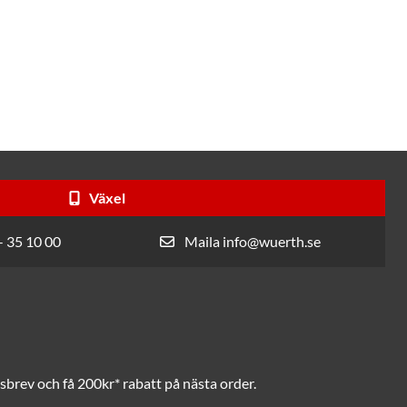
Växel
- 35 10 00
Maila info@wuerth.se
brev och få 200kr* rabatt på nästa order.