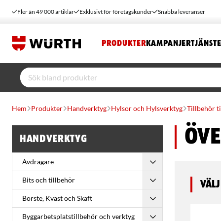
Fler än 49 000 artiklar
Exklusivt för företagskunder
Snabba leveranser
PRODUKTER
KAMPANJER
TJÄNST
Hem
Produkter
Handverktyg
Hylsor och Hylsverktyg
Tillbehör ti
Öv
Handverktyg
Avdragare
Bits och tillbehör
Välj
Borste, Kvast och Skaft
Byggarbetsplatstillbehör och verktyg