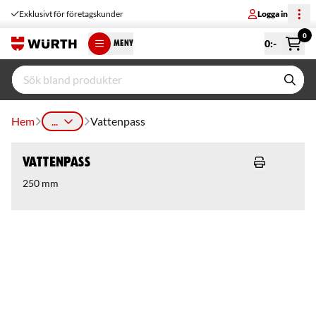
Exklusivt för företagskunder
Logga in
0
0
:-
MENY
Hem
...
Vattenpass
Vattenpass
250 mm