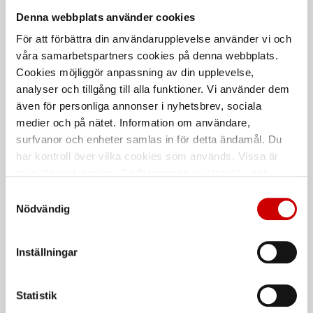
Denna webbplats använder cookies
Vattenpass mini
Vattenpass 2 meter
För att förbättra din användarupplevelse använder vi och
Hultafors 200 mm
Foglinjal
våra samarbetspartners cookies på denna webbplats.
Cookies möjliggör anpassning av din upplevelse,
De som köpte, köpte även
analyser och tillgång till alla funktioner. Vi använder dem
även för personliga annonser i nyhetsbrev, sociala
medier och på nätet. Information om användare,
Kampanj
surfvanor och enheter samlas in för detta ändamål. Du
har kontroll över vilka cookies som används. Vissa är
tekniskt nödvändiga. Godkännande av statistik- och
marknadsföringscookies kan innebära dataöverföring till
Samtyckesval
länder utanför EU med olika dataskyddsnormer. Genom
Nödvändig
att godkänna samtycker du till sådana överföringar. Läs
vår Integritetspolicy för mer information.
Våtservett för glasögon
Stålborste
Inställningar
Dispenserbox med 100 st.
Smalt utförande
Statistik
Kampanj
Kampanj