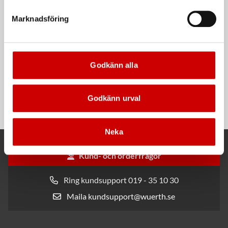
Marknadsföring
Godkänn alla
Rengöringsduk Wetmax
Snabblim
Plus
Cyanoakrylatlim för limning av
Godkänn urval
För snabb och effektiv rengöring
metall-, plast- och gummidetaljer.
Neka
Kund- och orderfrågor
Ring kundsupport 019 - 35 10 30
Maila kundsupport@wuerth.se