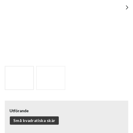
Utförande
Små kvadratiska skär