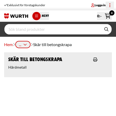
Exklusivt för företagskunder
Logga in
0
0
:-
MENY
Hem
...
Skär till betongskrapa
Skär till betongskrapa
Hårdmetall