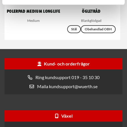
Polerpad medium longlife
Ögletråd
Medium
Blankglödgad
Stål
Obehandlad OBH
Kund- och orderfrågor
Ring kundsupport 019 - 35 10 30
Maila kundsupport@wuerth.se
Växel