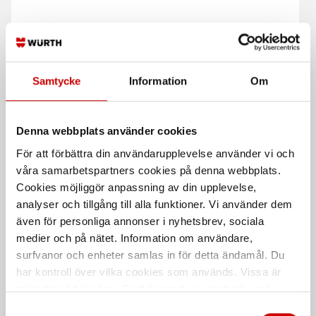
Betongskrapa med
Barkspade Bahco 9010
Samtycke
Information
Om
hårdmetallskär
Komplett barkspade med skaft
Med hårdmetallskär
Denna webbplats använder cookies
För att förbättra din användarupplevelse använder vi och
våra samarbetspartners cookies på denna webbplats.
Cookies möjliggör anpassning av din upplevelse,
analyser och tillgång till alla funktioner. Vi använder dem
även för personliga annonser i nyhetsbrev, sociala
medier och på nätet. Information om användare,
surfvanor och enheter samlas in för detta ändamål. Du
Plyfaskrapa Blad
Cementskyffel 2KX
har kontroll över vilka cookies som används. Vissa är
Blad 300 mm, tjocklek 1 mm
Linoljat askskaft med T-krycka.
tekniskt nödvändiga. Godkännande av statistik- och
marknadsföringscookies kan innebära dataöverföring till
Samtyckesval