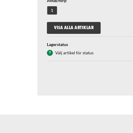
Antal/förp
1
VISA ALLA ARTIKLAR
Lagerstatus
Välj artikel för status