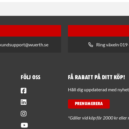
 kundsupport@wuerth.se
Ring växeln 019 
Följ oss
Få rabatt på ditt köp!
Facebook
Håll dig uppdaterad med nyhets
LinkedIn
PRENUMERERA
Instagram
*Gäller vid köp för 2000 kr eller 
Youtube