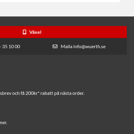
Växel
- 35 10 00
Maila info@wuerth.se
brev och få 200kr* rabatt på nästa order.
mer.