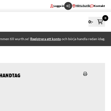
Logga in
Hitta butik
Kontakt
0
0
:-
mmen till wurth.se!
Registrera ett konto
och börja handla redan idag.
shandtag