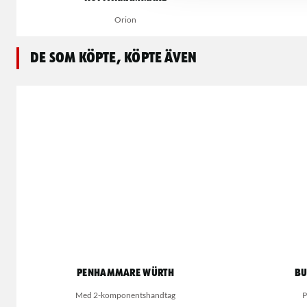
Orion
De som köpte, köpte även
Penhammare Würth
Bu
Med 2-komponentshandtag
P