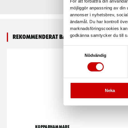
För att förbättra din använd
möjliggör anpassning av din u
annonser i nyhetsbrev, socia
ändamål. Du har kontroll öve
marknadsföringscookies kan i
godkänna samtycker du till så
Rekommenderat baserat på vald produkt
Samtyckesval
Nödvändig
Neka
Kopparhammare