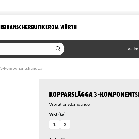
ER
BRANSCHER
BUTIKER
OM WÜRTH
Välko
 3-komponentshandtag
Kopparslägga 3-komponent
Vibrationsdämpande
Vikt (kg)
1
2