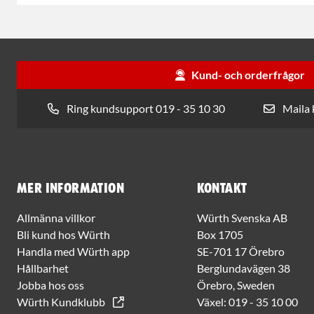
Kund- och orderfrågor
Ring kundsupport 019 - 35 10 30
Maila
Mer information
Kontakt
Allmänna villkor
Würth Svenska AB
Bli kund hos Würth
Box 1705
Handla med Würth app
SE-701 17 Örebro
Hållbarhet
Berglundavägen 38
Jobba hos oss
Örebro, Sweden
Würth Kundklubb
Växel:
019 - 35 10 00