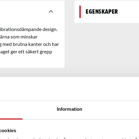
Egenskaper
vibrationsdämpande design.
kärna som minskar
g med brutna kanter och har
et ger ett säkert grepp
Information
cookies