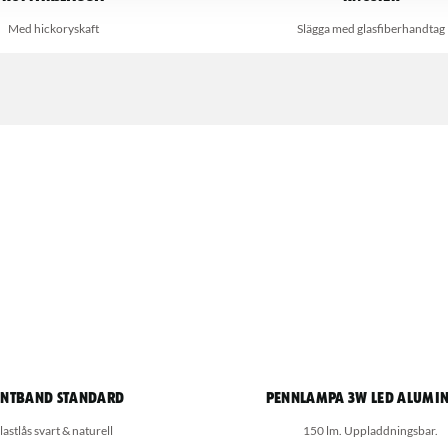
Med hickoryskaft
Slägga med glasfiberhandtag
ntband standard
Pennlampa 3W LED Alumi
lastlås svart & naturell
150 lm. Uppladdningsbar.