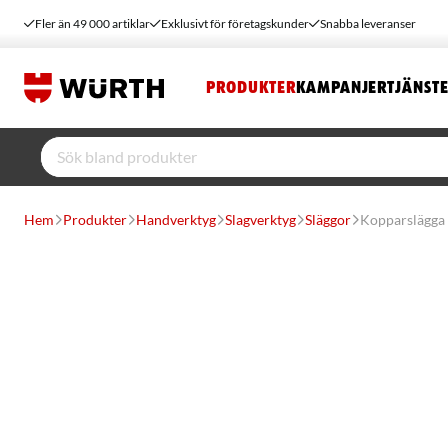
Fler än 49 000 artiklar
Exklusivt för företagskunder
Snabba leveranser
PRODUKTER
KAMPANJER
TJÄNST
Hem
Produkter
Handverktyg
Slagverktyg
Släggor
Kopparslägga