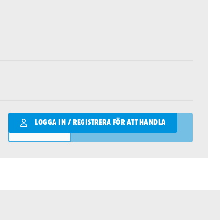
Qantity
LOGGA IN / REGISTRERA FÖR ATT HANDLA
LÄGG I VARUKORGEN