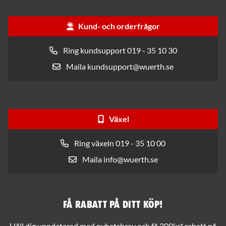
Kund- och orderfrågor
Ring kundsupport 019 - 35 10 30
Maila kundsupport@wuerth.se
Växel
Ring växeln 019 - 35 10 00
Maila info@wuerth.se
Få rabatt på ditt köp!
Håll dig uppdaterad med nyhetsbrev och få 200kr* rabatt på