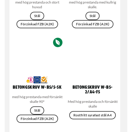
med hög prestanda och stort
med hög prestanda med kullrig
huvud
skalle.
Stål
Stål
Förzinkad FZB (A2K)
Förzinkad FZB (A2K)
Betongskruv W-BS/S-SK
Betongskruv W-BS-
2/A4-FS
med hög prestanda med försänkt
skalle 90°
Med hög prestanda och försänkt
skalle
Stål
Rostfritt syrafast stål A4
Förzinkad FZB (A2K)