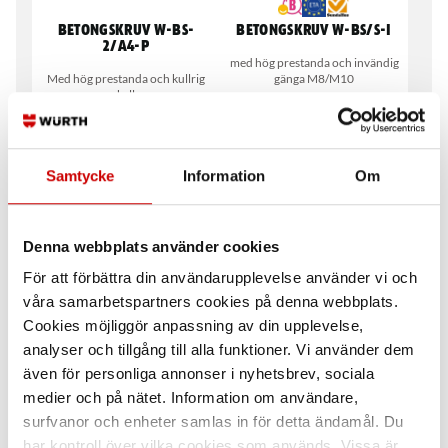
Betongskruv W-BS-
Betongskruv W-BS/S-I
2/A4-P
med hög prestanda och invändig
Med hög prestanda och kullrig
gänga M8/M10
skalle
Stål
Rostfritt syrafast stål A4
Förzinkad FZB (A2K)
Samtycke
Information
Om
Denna webbplats använder cookies
För att förbättra din användarupplevelse använder vi och
våra samarbetspartners cookies på denna webbplats.
Cookies möjliggör anpassning av din upplevelse,
analyser och tillgång till alla funktioner. Vi använder dem
Betongskruv W-BS-
Betongskruv W-BS/S-ST
Compact
även för personliga annonser i nyhetsbrev, sociala
Med hög prestanda och
medier och på nätet. Information om användare,
med hög prestanda med kullrig
anslutningsgänga M8X16
skalle
surfvanor och enheter samlas in för detta ändamål. Du
Stål
har kontroll över vilka cookies som används. Vissa är
Stål