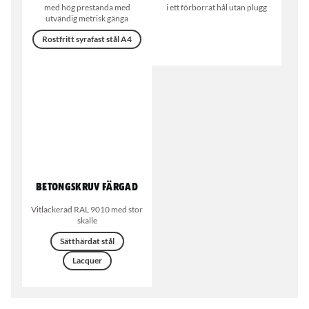
med hög prestanda med
i ett förborrat hål utan plugg
utvändig metrisk gänga
Rostfritt syrafast stål A4
Betongskruv färgad
Vitlackerad RAL 9010 med stor
skalle
Sätthärdat stål
Lacquer