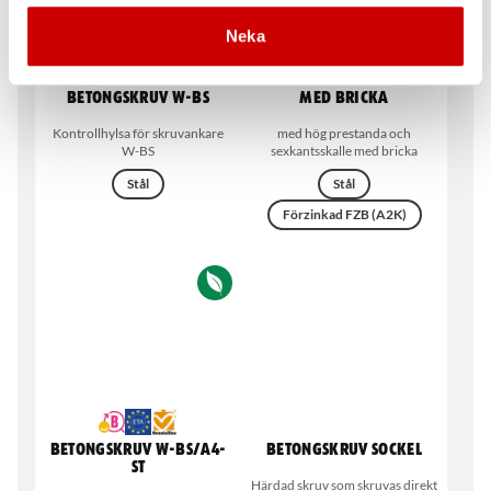
Neka
Testhylsa till
Betongskruv W-BS/S
betongskruv W-BS
med bricka
Kontrollhylsa för skruvankare
med hög prestanda och
W-BS
sexkantsskalle med bricka
Stål
Stål
Förzinkad FZB (A2K)
Betongskruv W-BS/A4-
Betongskruv Sockel
ST
Härdad skruv som skruvas direkt