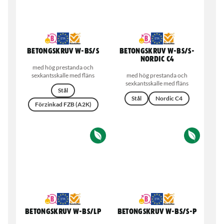
Betongskruv W-BS/S
Betongskruv W-BS/S-
NORDIC C4
med hög prestanda och
sexkantsskalle med fläns
med hög prestanda och
sexkantsskalle med fläns
Stål
Stål
Nordic C4
Förzinkad FZB (A2K)
Betongskruv W-BS/LP
Betongskruv W-BS/S-P