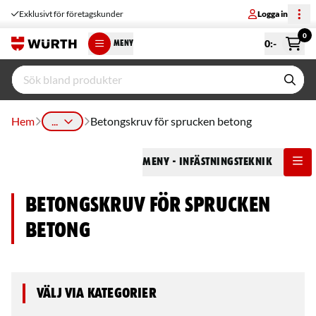
Exklusivt för företagskunder
Logga in
0
0
:-
MENY
Hem
...
Betongskruv för sprucken betong
Meny
- Infästningsteknik
Betongskruv för sprucken
betong
Välj via kategorier