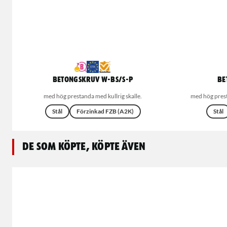
Betongskruv W-BS/S-P
Be
med hög prestanda med kullrig skalle.
med hög prest
Stål
Förzinkad FZB (A2K)
Stål
De som köpte, köpte även