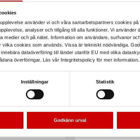
cookies
arupplevelse använder vi och våra samarbetspartners cookies p
pplevelse, analyser och tillgång till alla funktioner. Vi använder
la medier och på nätet. Information om användare, surfvanor och
r vilka cookies som används. Vissa är tekniskt nödvändiga. God
nnebära dataöverföring till länder utanför EU med olika datas
dana överföringar. Läs vår Integritetspolicy för mer information.
Inställningar
Statistik
Användningsområ
skt tekniskt godkännande
Godkänn urval
 montage på
Egenskaper
ren med höga krav.