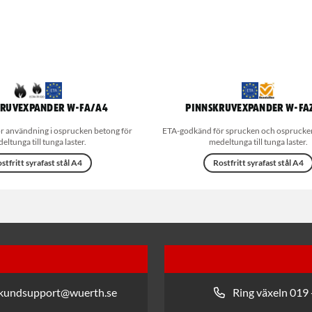
kruvexpander W-FA/A4
Pinnskruvexpander W-FA
r användning i osprucken betong för
ETA-godkänd för sprucken och osprucken
eltunga till tunga laster.
medeltunga till tunga laster.
stfritt syrafast stål A4
Rostfritt syrafast stål A4
 kundsupport@wuerth.se
Ring växeln 019 