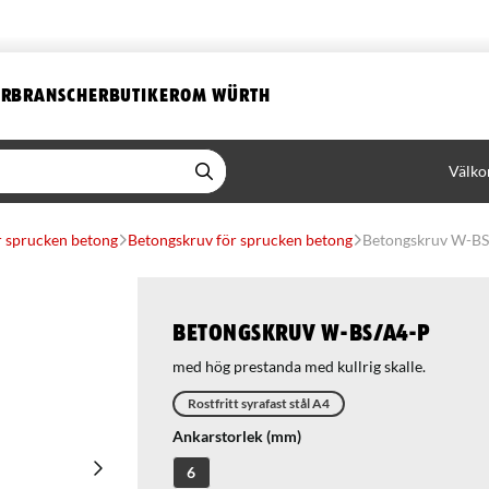
ER
BRANSCHER
BUTIKER
OM WÜRTH
Välko
ör sprucken betong
Betongskruv för sprucken betong
Betongskruv W-BS
Betongskruv W-BS/A4-P
med hög prestanda med kullrig skalle.
Rostfritt syrafast stål A4
Ankarstorlek (mm)
6