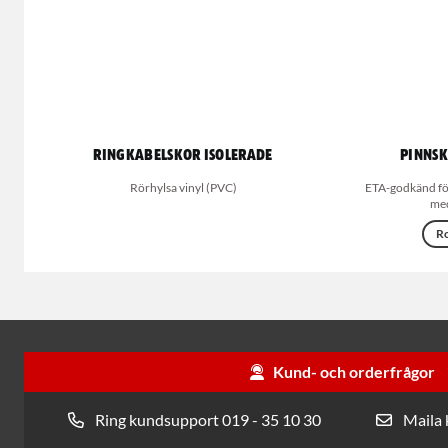
Ringkabelskor Isolerade
Pinns
Rörhylsa vinyl (PVC)
ETA-godkänd fö
med
Ro
Kund- och orderfrågor
Ring kundsupport 019 - 35 10 30
Maila