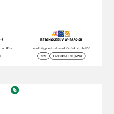
-S
Betongskruv W-BS/S-SK
med fläns
med hög prestanda med försänkt skalle 90°
Stål
Förzinkad FZB (A2K)