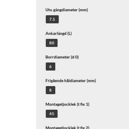
Utv. gängdiameter (mm)
7.5
Ankarlängd (L)
80
Borrdiameter (d 0)
6
Frigående håldiameter (mm)
8
Montagetjocklek (t fix 1)
45
Montagetjocklek (t fix 2)