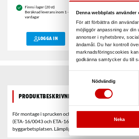
Finns i lager (20 st)
Beräknad leverans inom 1 - 2
Denna webbplats använder 
vardagar
För att förbättra din använd
möjliggör anpassning av din u
annonser i nyhetsbrev, socia
LOGGA IN
ändamål. Du har kontroll öve
marknadsföringscookies kan i
godkänna samtycker du till så
Samtyckesval
Nödvändig
Produktbeskrivning
För montage i sprucken och osprucken betong med europei
Neka
(ETA-16/0043 och ETA-16/0128 ) som tillåter nästan varje
byggarbetsplatsen. Lämplig för den professionella använda