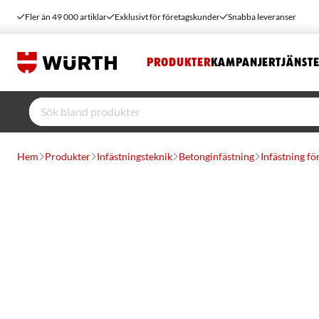
Fler än 49 000 artiklar
Exklusivt för företagskunder
Snabba leveranser
PRODUKTER
KAMPANJER
TJÄNST
Hem
Produkter
Infästningsteknik
Betonginfästning
Infästning f