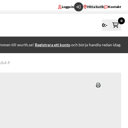
Logga in
Hitta butik
Kontakt
0
0
:-
mmen till wurth.se!
Registrera ett konto
och börja handla redan idag.
/A4-P