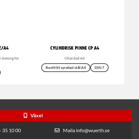
Z/A4
Cylindrisk Pinne CP A4
 betong för
Ohärdad A4
Rostfritt syrafast stål A4
DIN 7
Växel
- 35 10 00
Maila info@wuerth.se