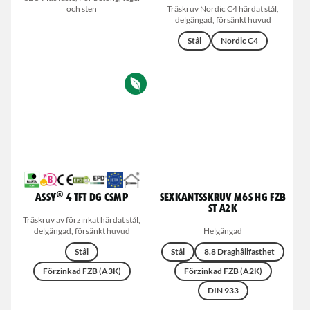
och sten
Träskruv Nordic C4 härdat stål,
delgängad, försänkt huvud
Stål
Nordic C4
ASSY® 4 TFT DG CSMP
Sexkantsskruv M6S HG FZB
ST A2K
Träskruv av förzinkat härdat stål,
delgängad, försänkt huvud
Helgängad
Stål
Stål
8.8 Draghållfasthet
Förzinkad FZB (A3K)
Förzinkad FZB (A2K)
DIN 933