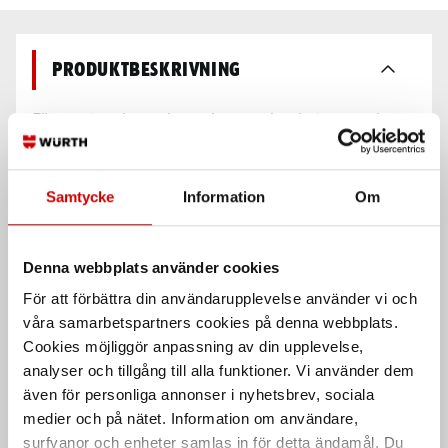
Produktbeskrivning
För montage i sprucken och osprucken betong med
europeiskt tekniskt godkännande (ETA-16/0043 och
ETA-16/0128 ) som tillåter nästan varje montage på
byggarbetsplatsen. Lämplig för den professionella
Samtycke
Information
Om
användaren med höga krav.
Denna webbplats använder cookies
Användningsområde
För att förbättra din användarupplevelse använder vi och
våra samarbetspartners cookies på denna webbplats.
Cookies möjliggör anpassning av din upplevelse,
Egenskaper
analyser och tillgång till alla funktioner. Vi använder dem
även för personliga annonser i nyhetsbrev, sociala
medier och på nätet. Information om användare,
Säkerhetsdatablad &
surfvanor och enheter samlas in för detta ändamål. Du