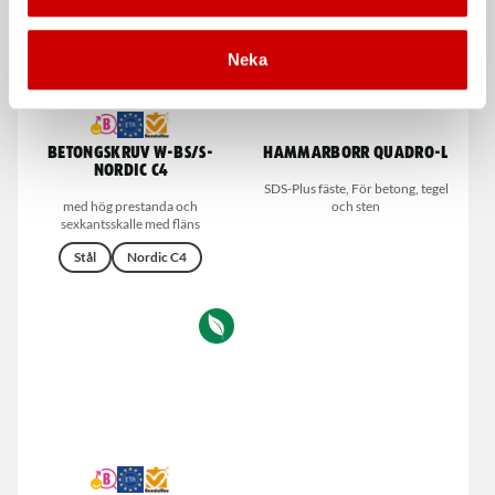
Neka
Betongskruv W-BS/S-
Hammarborr Quadro-L
NORDIC C4
SDS-Plus fäste, För betong, tegel
med hög prestanda och
och sten
sexkantsskalle med fläns
Stål
Nordic C4