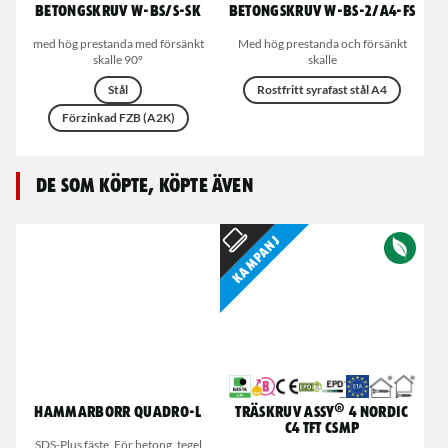
Betongskruv W-BS/S-SK
Betongskruv W-BS-2/A4-FS
med hög prestanda med försänkt
Med hög prestanda och försänkt
skalle 90°
skalle
Stål
Rostfritt syrafast stål A4
Förzinkad FZB (A2K)
De som köpte, köpte även
Kampanj
Hammarborr Quadro-L
Träskruv ASSY® 4 Nordic
C4 TFT CSMP
SDS-Plus fäste, För betong, tegel