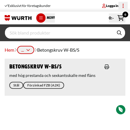
Exklusivt för företagskunder
Logga in
0
0
:-
MENY
Hem
...
Betongskruv W-BS/S
Betongskruv W-BS/S
med hög prestanda och sexkantsskalle med fläns
Stål
Förzinkad FZB (A2K)