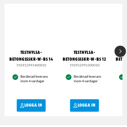
TESTHYLSA-
TESTHYLSA-
BETONGSSSKR-W-BS 14
BETONGSSSKR-W-BS 12
BETO
592912991400010
592912991200010
59
Beräknad leverans
Beräknad leverans
inom 4 vardagar
inom 4 vardagar
LOGGA IN
LOGGA IN