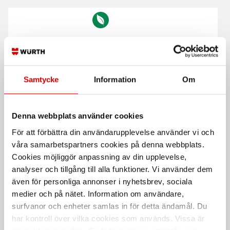
Samtycke
Information
Om
Betongskruv W-BS-
Betongskruv W-SA-P TX30
Compact
Denna webbplats använder cookies
Med kullrig skalle.
med hög prestanda med kullrig
För att förbättra din användarupplevelse använder vi och
Stål
skalle
våra samarbetspartners cookies på denna webbplats.
Förzinkad FZB (A2K)
Stål
Cookies möjliggör anpassning av din upplevelse,
Förzinkad FZB (A2K)
analyser och tillgång till alla funktioner. Vi använder dem
även för personliga annonser i nyhetsbrev, sociala
medier och på nätet. Information om användare,
surfvanor och enheter samlas in för detta ändamål. Du
har kontroll över vilka cookies som används. Vissa är