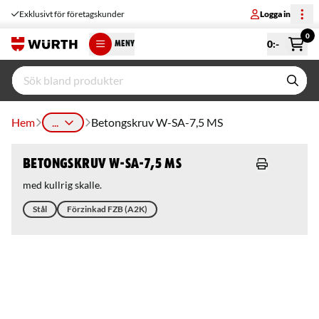
Exklusivt för företagskunder
Logga in
0
0
:-
MENY
Hem
...
Betongskruv W-SA-7,5 MS
Betongskruv W-SA-7,5 MS
med kullrig skalle.
Stål
Förzinkad FZB (A2K)