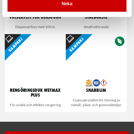
Neka
Våtservett för glasögon
Stålborste
Dispenserbox med 100 st.
Smalt utförande
Kampanj
Kampanj
Rengöringsduk Wetmax
Snabblim
Plus
Cyanoakrylatlim för limning av
För snabb och effektiv rengöring
metall-, plast- och gummidetaljer.