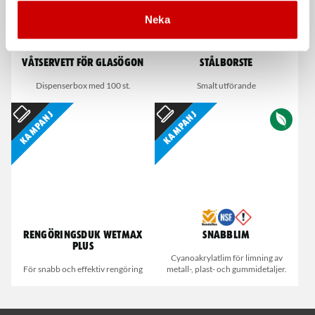
Neka
Våtservett för glasögon
Stålborste
Dispenserbox med 100 st.
Smalt utförande
Kampanj
Kampanj
Rengöringsduk Wetmax
Snabblim
Plus
Cyanoakrylatlim för limning av
För snabb och effektiv rengöring
metall-, plast- och gummidetaljer.