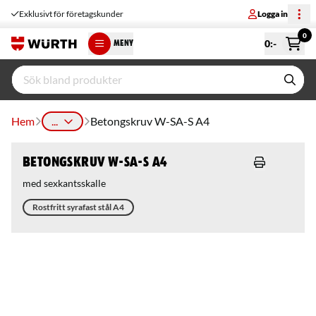
Exklusivt för företagskunder
Logga in
0
0
:-
MENY
Hem
...
Betongskruv W-SA-S A4
Betongskruv W-SA-S A4
med sexkantsskalle
Rostfritt syrafast stål A4