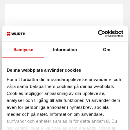
Samtycke
Information
Om
Slagankare W-ED/S
Slagankare W-ED/A4
ETA-godkänd för användning i
ETA-godkänd för användning i
Denna webbplats använder cookies
osprucken betong för medeltunga
osprucken betong för medeltunga
till tunga laster.
till tunga laster.
För att förbättra din användarupplevelse använder vi och
våra samarbetspartners cookies på denna webbplats.
Stål
Rostfritt syrafast stål A4
Cookies möjliggör anpassning av din upplevelse,
Förzinkad FZB (A2K)
analyser och tillgång till alla funktioner. Vi använder dem
även för personliga annonser i nyhetsbrev, sociala
medier och på nätet. Information om användare,
surfvanor och enheter samlas in för detta ändamål. Du
har kontroll över vilka cookies som används. Vissa är