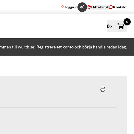
Logga in
Hitta butik
Kontakt
0
0
:-
mmen till wurth.se!
Registrera ett konto
och börja handla redan idag.