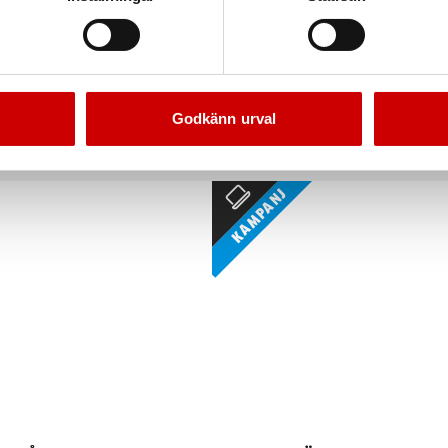
Navrondell
Kapskiva Ceraline longl
Stål och rostfritt
Rostfritt och stål
Godkänn urval
Kampanj