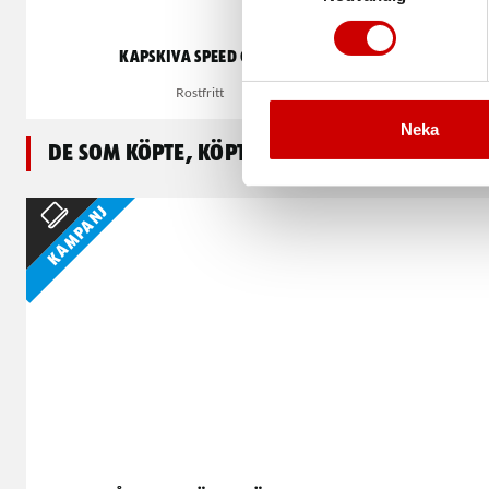
Kapskiva Speed Grön
Rostfritt
Neka
De som köpte, köpte även
Kampanj