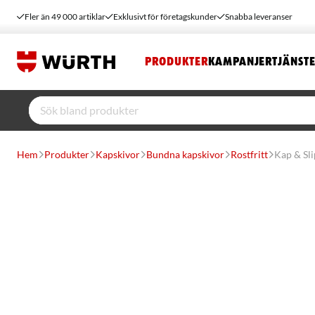
Fler än 49 000 artiklar
Exklusivt för företagskunder
Snabba leveranser
PRODUKTER
KAMPANJER
TJÄNST
Hem
Produkter
Kapskivor
Bundna kapskivor
Rostfritt
Kap & Sli