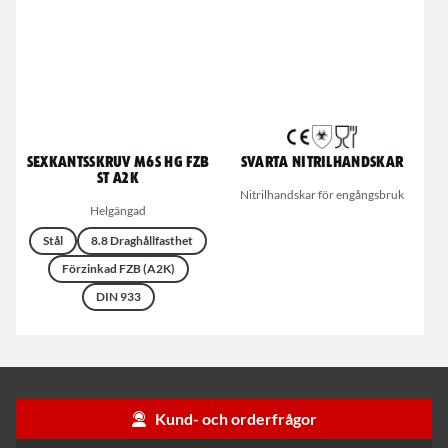
Sexkantsskruv M6S HG FZB
Svarta nitrilhandskar
ST A2K
Nitrilhandskar för engångsbruk
Helgängad
Stål
8.8 Draghållfasthet
Förzinkad FZB (A2K)
DIN 933
Kund- och orderfrågor