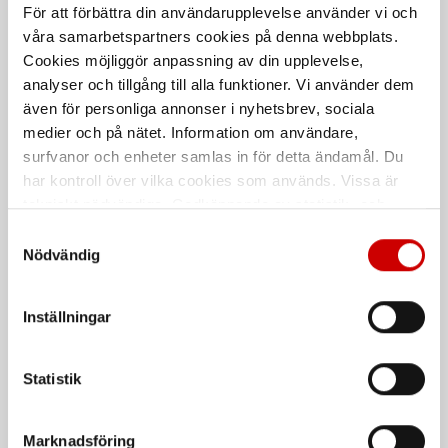
För att förbättra din användarupplevelse använder vi och
våra samarbetspartners cookies på denna webbplats.
Cookies möjliggör anpassning av din upplevelse,
analyser och tillgång till alla funktioner. Vi använder dem
även för personliga annonser i nyhetsbrev, sociala
medier och på nätet. Information om användare,
Kapskiva Speed Grön
Kapskiva Speed Blå
surfvanor och enheter samlas in för detta ändamål. Du
Rostfritt
Stål
har kontroll över vilka cookies som används. Vissa är
tekniskt nödvändiga. Godkännande av statistik- och
marknadsföringscookies kan innebära dataöverföring till
Samtyckesval
länder utanför EU med olika dataskyddsnormer. Genom
Nödvändig
att godkänna samtycker du till sådana överföringar. Läs
vår Integritetspolicy för mer information.
Inställningar
Statistik
Kapskiva Ceraline
Kapskiva Grön
longlife
Rostfritt
Rostfritt och stål
Marknadsföring