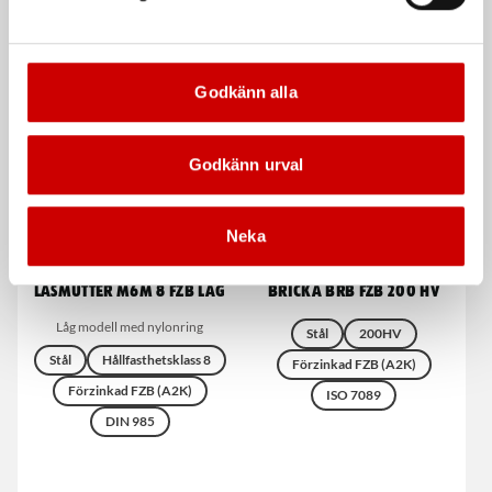
De som köpte, köpte även
Godkänn alla
Godkänn urval
Neka
Låsmutter M6M 8 FZB Låg
Bricka BRB FZB 200 HV
Låg modell med nylonring
Stål
200HV
Stål
Hållfasthetsklass 8
Förzinkad FZB (A2K)
Förzinkad FZB (A2K)
ISO 7089
DIN 985