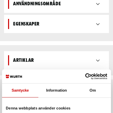
Användningsområde
Egenskaper
Artiklar
Samtycke
Information
Om
Rekommenderat baserat på vald produkt
Denna webbplats använder cookies