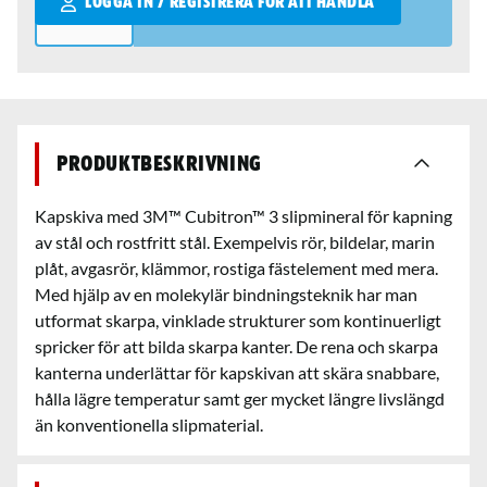
LOGGA IN / REGISTRERA FÖR ATT HANDLA
Produktbeskrivning
Kapskiva med 3M™ Cubitron™ 3 slipmineral för kapning
av stål och rostfritt stål. Exempelvis rör, bildelar, marin
plåt, avgasrör, klämmor, rostiga fästelement med mera.
Med hjälp av en molekylär bindningsteknik har man
utformat skarpa, vinklade strukturer som kontinuerligt
spricker för att bilda skarpa kanter. De rena och skarpa
kanterna underlättar för kapskivan att skära snabbare,
hålla lägre temperatur samt ger mycket längre livslängd
än konventionella slipmaterial.