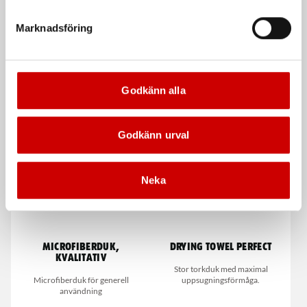
Drying Towel Perfect
Microfiberduk Basic
Marknadsföring
Stor torkduk med maximal
Prisvärd microfiberduk för generell
uppsugningsförmåga.
användning
Godkänn alla
De som köpte, köpte även
Godkänn urval
Neka
Microfiberduk,
Drying Towel Perfect
Kvalitativ
Stor torkduk med maximal
Microfiberduk för generell
uppsugningsförmåga.
användning