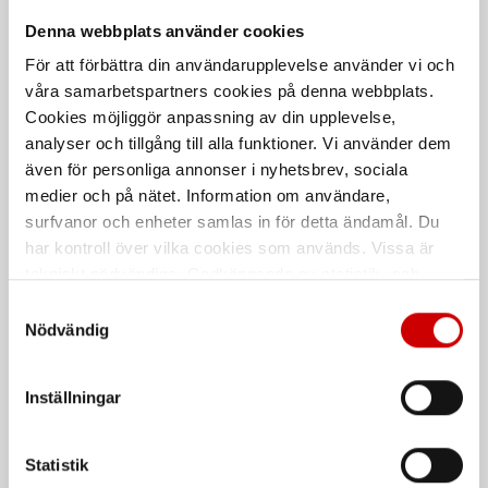
Denna webbplats använder cookies
För att förbättra din användarupplevelse använder vi och
våra samarbetspartners cookies på denna webbplats.
Cookies möjliggör anpassning av din upplevelse,
analyser och tillgång till alla funktioner. Vi använder dem
även för personliga annonser i nyhetsbrev, sociala
medier och på nätet. Information om användare,
surfvanor och enheter samlas in för detta ändamål. Du
Klädseltvätt SEG 10
Microfiberduk Duo
har kontroll över vilka cookies som används. Vissa är
Compact
tekniskt nödvändiga. Godkännande av statistik- och
Den dubbelsidiga microfiberduken
Våt- och torrdammsugare
för perfekt avtorkning.
marknadsföringscookies kan innebära dataöverföring till
Samtyckesval
länder utanför EU med olika dataskyddsnormer. Genom
Nödvändig
att godkänna samtycker du till sådana överföringar. Läs
vår Integritetspolicy för mer information.
Inställningar
Statistik