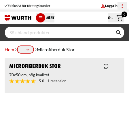
Exklusivt för företagskunder
Logga in
0
0
:-
MENY
Hem
...
Microfiberduk Stor
Microfiberduk Stor
70x50 cm, hög kvalitet
5.0
1 recension