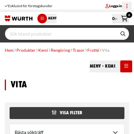
Exklusivt för företagskunder
Logga in
0
0
:-
MENY
Hem
Produkter
Kemi
Rengöring
Trasor
Frotté
Vita
Meny
- Kemi
Vita
VISA FILTER