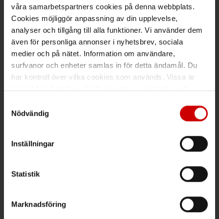
Maila kundsupport@wuerth.se
våra samarbetspartners cookies på denna webbplats.
Cookies möjliggör anpassning av din upplevelse,
analyser och tillgång till alla funktioner. Vi använder dem
även för personliga annonser i nyhetsbrev, sociala
Växel
medier och på nätet. Information om användare,
surfvanor och enheter samlas in för detta ändamål. Du
Ring växeln 019 - 35 10 00
har kontroll över vilka cookies som används. Vissa är
tekniskt nödvändiga. Godkännande av statistik- och
Maila info@wuerth.se
marknadsföringscookies kan innebära dataöverföring till
Samtyckesval
länder utanför EU med olika dataskyddsnormer. Genom
Nödvändig
att godkänna samtycker du till sådana överföringar. Läs
Få rabatt på ditt köp!
vår Integritetspolicy för mer information.
Inställningar
Håll dig uppdaterad med nyhetsbrev och få 200kr* rabatt på
nästa order.
Statistik
PRENUMERERA
Marknadsföring
*Gäller vid köp för 2000 kr eller mer.