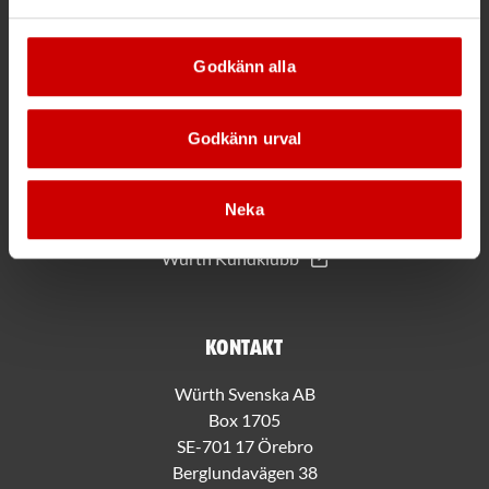
Godkänn alla
Mer information
Allmänna villkor
Godkänn urval
Bli kund hos Würth
Handla med Würth app
Hållbarhet
Neka
Jobba hos oss
Würth Kundklubb
Kontakt
Würth Svenska AB
Box 1705
SE-701 17 Örebro
Berglundavägen 38