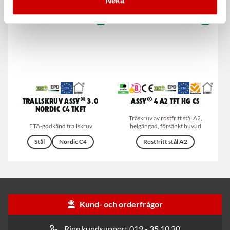
Neka
Trallskruv ASSY® 3.0
ASSY® 4 A2 TFT HG CS
NORDIC C4 TKFT
Träskruv av rostfritt stål A2,
ETA-godkänd trallskruv
helgängad, försänkt huvud
Stål
Nordic C4
Rostfritt stål A2
Kund- och orderfrågor
Ring kundsupport 019 - 35 10 30