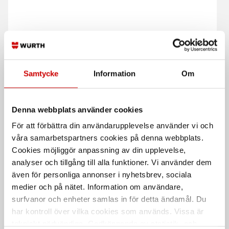
Samtycke
Information
Om
Trasor Vita Lakan Extra
Trasor Vita Lakan Prima
Prima 4 kg
10 kg
100% Bomull
Bomull
Denna webbplats använder cookies
För att förbättra din användarupplevelse använder vi och
våra samarbetspartners cookies på denna webbplats.
Cookies möjliggör anpassning av din upplevelse,
analyser och tillgång till alla funktioner. Vi använder dem
även för personliga annonser i nyhetsbrev, sociala
medier och på nätet. Information om användare,
surfvanor och enheter samlas in för detta ändamål. Du
Trasor Vita Lakan Extra
Trasor Kulör Frotté Extra
har kontroll över vilka cookies som används. Vissa är
Prima 10 kg
Prima 10kg
tekniskt nödvändiga. Godkännande av statistik- och