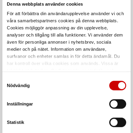
Denna webbplats använder cookies
För att förbättra din användarupplevelse använder vi och
våra samarbetspartners cookies på denna webbplats.
Cookies möjliggör anpassning av din upplevelse,
analyser och tillgång till alla funktioner. Vi använder dem
även för personliga annonser i nyhetsbrev, sociala
medier och på nätet. Information om användare,
surfvanor och enheter samlas in för detta ändamål. Du
Vindruterengöring, Aktiv
Glasrengöring Grön
har kontroll över vilka cookies som används. Vissa är
tekniskt nödvändiga. Godkännande av statistik- och
Rengörande skumspray
Hälso- och miljövänligt
glasrengöringsmedel
marknadsföringscookies kan innebära dataöverföring till
Samtyckesval
länder utanför EU med olika dataskyddsnormer. Genom
Nödvändig
att godkänna samtycker du till sådana överföringar. Läs
vår Integritetspolicy för mer information.
Inställningar
Statistik