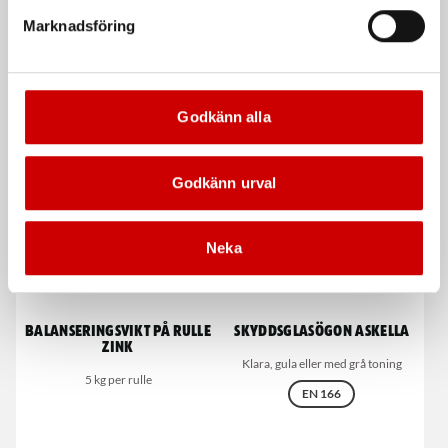
Cockpitvård
Vindrutelim, Ultimate
Marknadsföring
Interiörtvätt för syntetiska ytor
Högmoduligt 1K-lim
De som köpte, köpte även
Godkänn alla
Kampanj
Godkänn urval
Neka
Balanseringsvikt på rulle
Skyddsglasögon Askella
zink
Klara, gula eller med grå toning
5 kg per rulle
EN 166