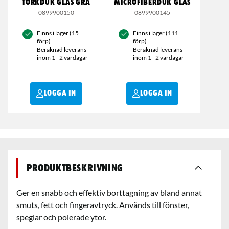
TORKDUK GLAS GRÅ
MICROFIBERDUK GLAS
0899900150
0899900145
Finns i lager (15
Finns i lager (111
förp)
förp)
Beräknad leverans
Beräknad leverans
inom 1 - 2 vardagar
inom 1 - 2 vardagar
LOGGA IN
LOGGA IN
Produktbeskrivning
Ger en snabb och effektiv borttagning av bland annat
smuts, fett och fingeravtryck. Används till fönster,
speglar och polerade ytor.