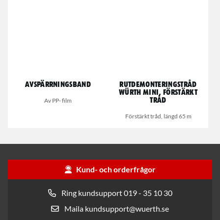
Avspärrningsband
Rutdemonteringstråd
Würth Mini, förstärkt
Av PP- film
tråd
Förstärkt tråd, längd 65 m
Kund- och orderfrågor
Ring kundsupport 019 - 35 10 30
Maila kundsupport@wuerth.se