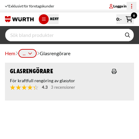
Exklusivt för företagskunder
Logga in
0
0
:-
MENY
Hem
...
Glasrengörare
Glasrengörare
För kraftfull rengöring av glasytor
4.3
3 recensioner