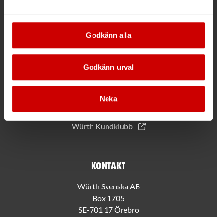
*Gäller vid köp för 2000 kr eller mer.
Godkänn alla
Mer information
Godkänn urval
Allmänna villkor
Bli kund hos Würth
Handla med Würth app
Neka
Hållbarhet
Jobba hos oss
Würth Kundklubb
Kontakt
Würth Svenska AB
Box 1705
SE-701 17 Örebro