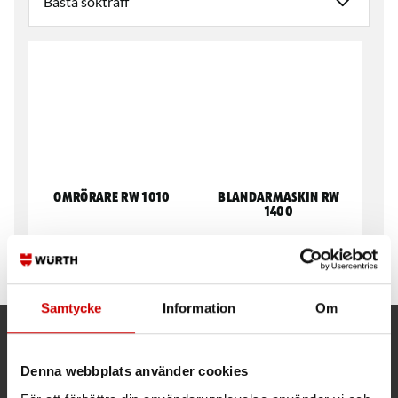
Omrörare RW 1010
Blandarmaskin RW
1400
2 växlad med
steglösvarvtalsreglering
Samtycke
Information
Om
Kund- och orderfrågor
Denna webbplats använder cookies
Ring kundsupport 019 - 35 10 30