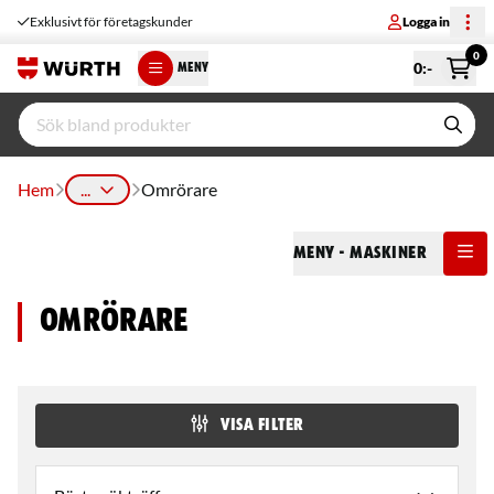
Exklusivt för företagskunder
Logga in
0
0
:-
MENY
Hem
...
Omrörare
Meny
- Maskiner
Omrörare
VISA FILTER