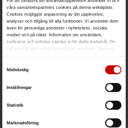
För att förbättra din användarupplevelse använder vi och
våra samarbetspartners cookies på denna webbplats.
Maila kundsupport@wuerth.se
Cookies möjliggör anpassning av din upplevelse,
analyser och tillgång till alla funktioner. Vi använder dem
även för personliga annonser i nyhetsbrev, sociala
medier och på nätet. Information om användare,
Växel
surfvanor och enheter samlas in för detta ändamål. Du
har kontroll över vilka cookies som används. Vissa är
Ring växeln 019 - 35 10 00
tekniskt nödvändiga. Godkännande av statistik- och
Maila info@wuerth.se
marknadsföringscookies kan innebära dataöverföring till
Samtyckesval
länder utanför EU med olika dataskyddsnormer. Genom
Nödvändig
att godkänna samtycker du till sådana överföringar. Läs
vår Integritetspolicy för mer information.
Få rabatt på ditt köp!
Inställningar
Håll dig uppdaterad med nyhetsbrev och få 200kr* rabatt på
nästa order.
Statistik
PRENUMERERA
Marknadsföring