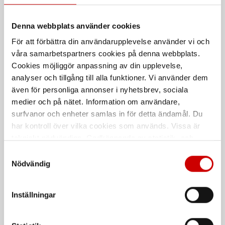
Pendelsticksåg STP 150
Pendelsticksåg STP 140
Power-S
Exact-S
Denna webbplats använder cookies
780 W
800 W
För att förbättra din användarupplevelse använder vi och
våra samarbetspartners cookies på denna webbplats.
Cookies möjliggör anpassning av din upplevelse,
analyser och tillgång till alla funktioner. Vi använder dem
även för personliga annonser i nyhetsbrev, sociala
medier och på nätet. Information om användare,
surfvanor och enheter samlas in för detta ändamål. Du
har kontroll över vilka cookies som används. Vissa är
tekniskt nödvändiga. Godkännande av statistik- och
Sticksåg 18V APS COMPACT X
Kap- och Geringssåg
Bosch GCM 8 SDE
marknadsföringscookies kan innebära dataöverföring till
Samtyckesval
Endast maskinkropp
länder utanför EU med olika dataskyddsnormer. Genom
Bosch GCM 8 SDE
Nödvändig
att godkänna samtycker du till sådana överföringar. Läs
vår Integritetspolicy för mer information.
De som köpte, köpte även
Inställningar