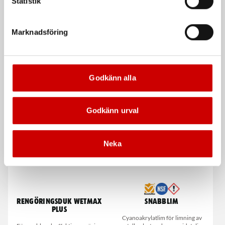
Kampanj
Statistik
Marknadsföring
Godkänn alla
Våtservett för glasögon
Stålborste
Dispenserbox med 100 st.
Smalt utförande
Godkänn urval
Kampanj
Kampanj
Neka
Rengöringsduk Wetmax
Snabblim
Plus
Cyanoakrylatlim för limning av