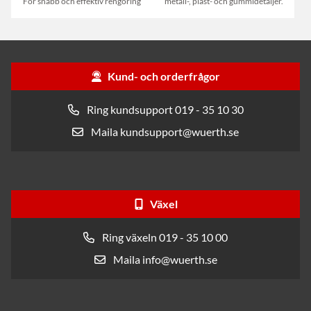
För snabb och effektiv rengöring
metall-, plast- och gummidetaljer.
Kund- och orderfrågor
Ring kundsupport 019 - 35 10 30
Maila kundsupport@wuerth.se
Växel
Ring växeln 019 - 35 10 00
Maila info@wuerth.se