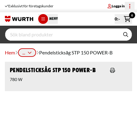
Exklusivt för företagskunder
Logga in
0
0
:-
MENY
Hem
...
Pendelsticksåg STP 150 POWER-B
Pendelsticksåg STP 150 POWER-B
780 W