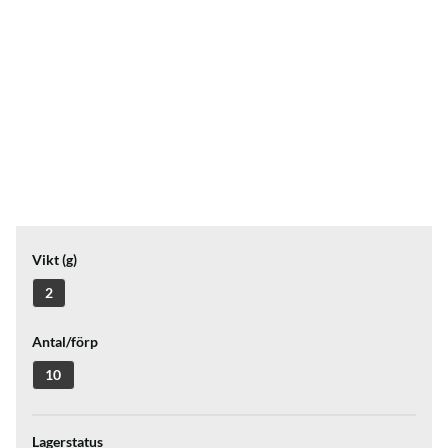
Vikt (g)
2
Antal/förp
10
Lagerstatus