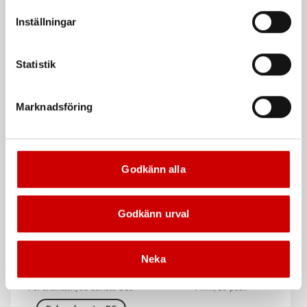
vår Integritetspolicy för mer information.
Inställningar
Statistik
Partikelfilter Callisto
Inre glas Callisto V3
Marknadsföring
Till fläktenhet Callisto
Till svetshjälm Callisto V3
Godkänn alla
Godkänn urval
Neka
Visir Callisto G10
Knivblad Extreme 9 mm
För ansiktsskydd Callisto G10
9 mm, 10-pack