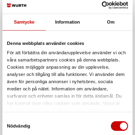
Till fläktenhet Callisto
Till fläktenhet Callisto
Samtycke
Information
Om
Denna webbplats använder cookies
För att förbättra din användarupplevelse använder vi och
våra samarbetspartners cookies på denna webbplats.
Cookies möjliggör anpassning av din upplevelse,
Visir Callisto G10
O-ringskit Callisto
analyser och tillgång till alla funktioner. Vi använder dem
För ansiktsskydd Callisto G10
Till fläktenhet Callisto
även för personliga annonser i nyhetsbrev, sociala
medier och på nätet. Information om användare,
Polycarbonate - PC
surfvanor och enheter samlas in för detta ändamål. Du
har kontroll över vilka cookies som används. Vissa är
De som köpte, köpte även
tekniskt nödvändiga. Godkännande av statistik- och
marknadsföringscookies kan innebära dataöverföring till
Samtyckesval
länder utanför EU med olika dataskyddsnormer. Genom
Nödvändig
att godkänna samtycker du till sådana överföringar. Läs