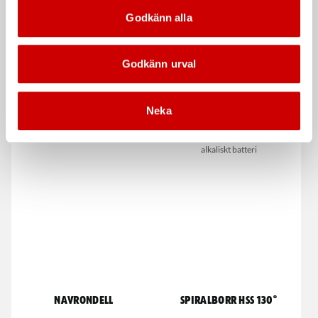
Godkänn alla
Godkänn urval
Kapskiva Grön
Alkaliskt batteri 1,5V LR6
Neka
AA
Rostfritt
Würth High Power, kraftfullt
alkaliskt batteri
Navrondell
Spiralborr HSS 130°