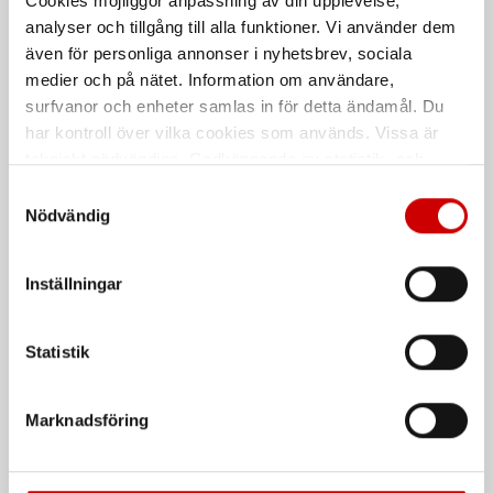
Cookies möjliggör anpassning av din upplevelse,
Läderhandske i hög kvalitet
Smidig handske i getskinn/nylon
analyser och tillgång till alla funktioner. Vi använder dem
EN 420
även för personliga annonser i nyhetsbrev, sociala
medier och på nätet. Information om användare,
surfvanor och enheter samlas in för detta ändamål. Du
har kontroll över vilka cookies som används. Vissa är
tekniskt nödvändiga. Godkännande av statistik- och
marknadsföringscookies kan innebära dataöverföring till
Samtyckesval
länder utanför EU med olika dataskyddsnormer. Genom
Nödvändig
att godkänna samtycker du till sådana överföringar. Läs
vår Integritetspolicy för mer information.
Inställningar
Goat Driver
Montagehandske Driver
Combi
Montagehandske Getnarv/Bomull
Av oxnarv/oxspalt
Statistik
De som köpte, köpte även
Marknadsföring
Kampanj