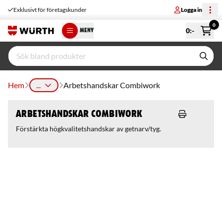
Exklusivt för företagskunder
Logga in
0
0
:-
MENY
Hem
...
Arbetshandskar Combiwork
Arbetshandskar Combiwork
Förstärkta högkvalitetshandskar av getnarv/tyg.