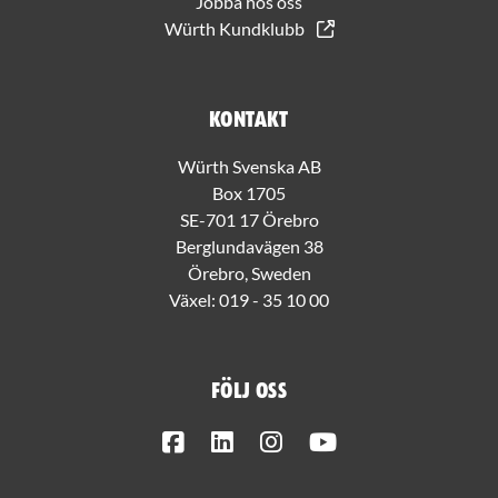
Jobba hos oss
Würth Kundklubb
Kontakt
Würth Svenska AB
Box 1705
SE-701 17 Örebro
Berglundavägen 38
Örebro, Sweden
Växel:
019 - 35 10 00
Följ oss
Facebook
LinkedIn
Instagram
Youtube