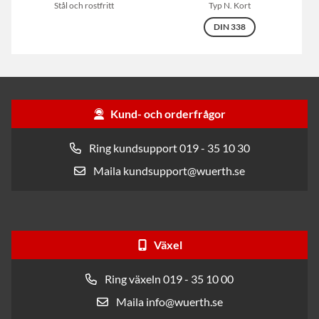
Stål och rostfritt
Typ N. Kort
DIN 338
Kund- och orderfrågor
Ring kundsupport 019 - 35 10 30
Maila kundsupport@wuerth.se
Växel
Ring växeln 019 - 35 10 00
Maila info@wuerth.se