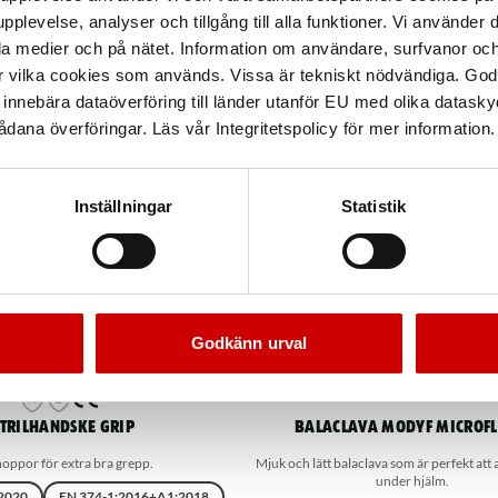
pplevelse, analyser och tillgång till alla funktioner. Vi använder
la medier och på nätet. Information om användare, surfvanor och
r vilka cookies som används. Vissa är tekniskt nödvändiga. God
nnebära dataöverföring till länder utanför EU med olika datas
dana överföringar. Läs vår Integritetspolicy för mer information.
Inställningar
Statistik
Godkänn urval
itrilhandske grip
Balaclava MODYF microfl
oppor för extra bra grepp.
Mjuk och lätt balaclava som är perfekt att 
under hjälm.
2020
EN 374-1:2016+A1:2018