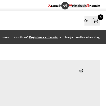
Logga in
Hitta butik
Kontakt
0
0
:-
mmen till wurth.se!
Registrera ett konto
och börja handla redan idag.