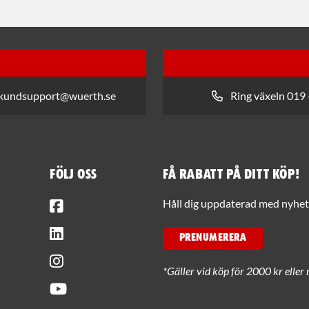
 kundsupport@wuerth.se
Ring växeln 019 
Följ oss
Få rabatt på ditt köp!
Facebook
Håll dig uppdaterad med nyhets
LinkedIn
PRENUMERERA
Instagram
*Gäller vid köp för 2000 kr eller 
Youtube