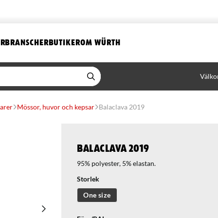
ER
BRANSCHER
BUTIKER
OM WÜRTH
Välko
arer
Mössor, huvor och kepsar
Balaclava 2019
Balaclava 2019
95% polyester, 5% elastan.
Storlek
One size