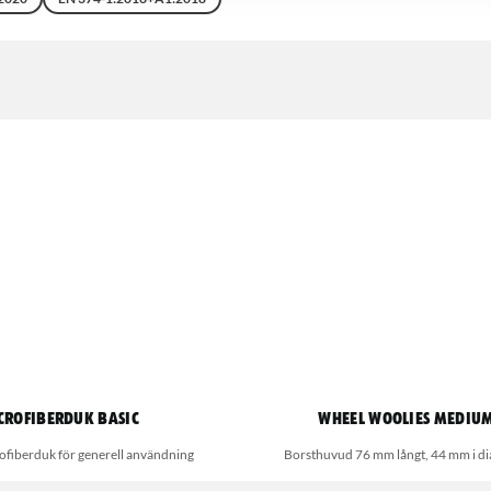
crofiberduk Basic
Wheel Woolies Mediu
ofiberduk för generell användning
Borsthuvud 76 mm långt, 44 mm i d